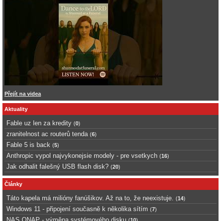
Přejít na videa
Aktuality
Fable uz len za kredity
(
0
)
zranitelnost ac routerů tenda
(
6
)
Fable 5 is back
(
5
)
Anthropic vypol najvykonejsie modely - pre vsetkych
(
16
)
Jak odhalit falešný USB flash disk?
(
20
)
Články
Táto kapela má milióny fanúšikov. Až na to, že neexistuje.
(
14
)
Windows 11 - připojení současně k několika sítím
(
7
)
NAS QNAP - výměna systémového disku
(
10
)