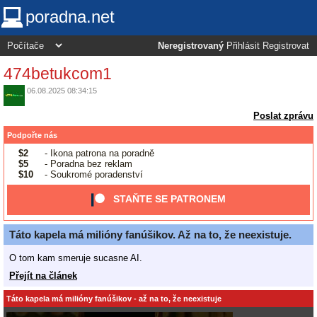
poradna.net
Neregistrovaný
Přihlásit
Registrovat
474betukcom1
06.08.2025 08:34:15
Poslat zprávu
Podpořte nás
$2
- Ikona patrona na poradně
$5
- Poradna bez reklam
$10
- Soukromé poradenství
STAŇTE SE PATRONEM
Táto kapela má milióny fanúšikov. Až na to, že neexistuje.
O tom kam smeruje sucasne AI.
Přejít na článek
Táto kapela má milióny fanúšikov - až na to, že neexistuje