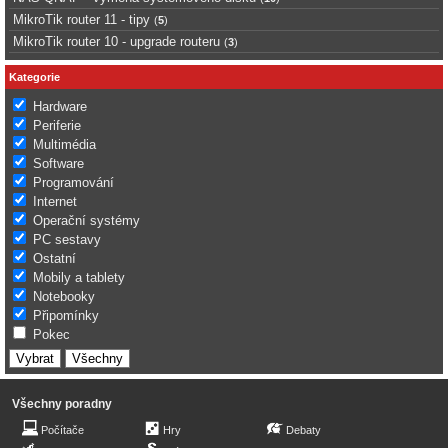
MikroTik router 11 - tipy
(
5
)
MikroTik router 10 - upgrade routeru
(
3
)
Kategorie
Hardware
Periferie
Multimédia
Software
Programování
Internet
Operační systémy
PC sestavy
Ostatní
Mobily a tablety
Notebooky
Připomínky
Pokec
Všechny poradny
Počítače
Hry
Debaty