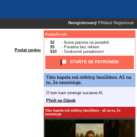
Neregistrovaný
Přihlásit
Registrovat
Podpořte nás
$2
- Ikona patrona na poradně
$5
- Poradna bez reklam
Poslat zprávu
$10
- Soukromé poradenství
STAŇTE SE PATRONEM
Táto kapela má milióny fanúšikov. Až na
to, že neexistuje.
O tom kam smeruje sucasne AI.
Přejít na článek
Táto kapela má milióny fanúšikov - až na to, že
neexistuje