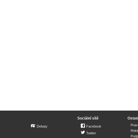
Sociální sítě
Ostat
Prav
Debaty
Facebook
Rek
Twitter
Podp