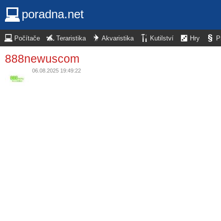
poradna.net
Počítače
Teraristika
Akvaristika
Kutilství
Hry
P
888newuscom
06.08.2025 19:49:22