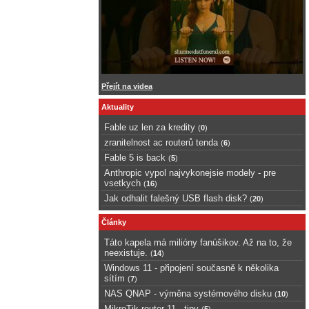
Přejít na videa
Aktuality
Fable uz len za kredity
(
0
)
zranitelnost ac routerů tenda
(
6
)
Fable 5 is back
(
5
)
Anthropic vypol najvykonejsie modely - pre
vsetkych
(
16
)
Jak odhalit falešný USB flash disk?
(
20
)
Články
Táto kapela má milióny fanúšikov. Až na to, že
neexistuje.
(
14
)
Windows 11 - připojení současně k několika
sítím
(
7
)
NAS QNAP - výměna systémového disku
(
10
)
MikroTik router 11 - tipy
(
5
)