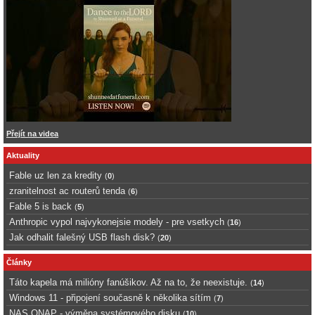
Přejít na videa
Aktuality
Fable uz len za kredity
(
0
)
zranitelnost ac routerů tenda
(
6
)
Fable 5 is back
(
5
)
Anthropic vypol najvykonejsie modely - pre vsetkych
(
16
)
Jak odhalit falešný USB flash disk?
(
20
)
Články
Táto kapela má milióny fanúšikov. Až na to, že neexistuje.
(
14
)
Windows 11 - připojení současně k několika sítím
(
7
)
NAS QNAP - výměna systémového disku
(
10
)