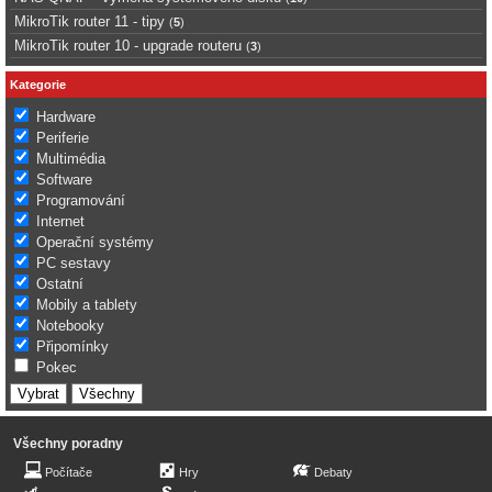
MikroTik router 11 - tipy
(
5
)
MikroTik router 10 - upgrade routeru
(
3
)
Kategorie
Hardware
Periferie
Multimédia
Software
Programování
Internet
Operační systémy
PC sestavy
Ostatní
Mobily a tablety
Notebooky
Připomínky
Pokec
Všechny poradny
Počítače
Hry
Debaty