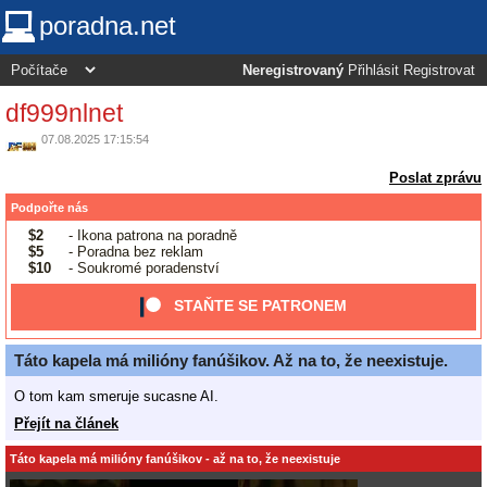
poradna.net
Neregistrovaný
Přihlásit
Registrovat
df999nlnet
07.08.2025 17:15:54
Poslat zprávu
Podpořte nás
$2
- Ikona patrona na poradně
$5
- Poradna bez reklam
$10
- Soukromé poradenství
STAŇTE SE PATRONEM
Táto kapela má milióny fanúšikov. Až na to, že neexistuje.
O tom kam smeruje sucasne AI.
Přejít na článek
Táto kapela má milióny fanúšikov - až na to, že neexistuje