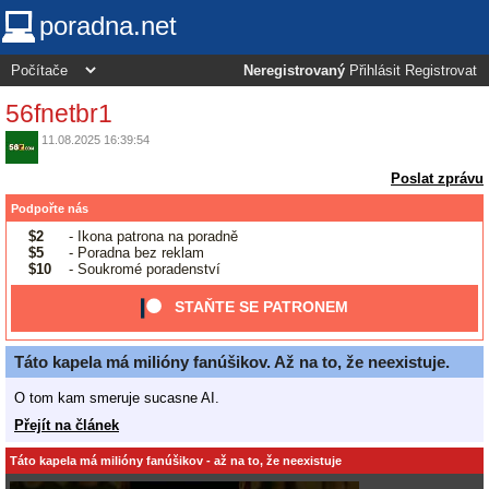
poradna.net
Neregistrovaný
Přihlásit
Registrovat
56fnetbr1
11.08.2025 16:39:54
Poslat zprávu
Podpořte nás
$2
- Ikona patrona na poradně
$5
- Poradna bez reklam
$10
- Soukromé poradenství
STAŇTE SE PATRONEM
Táto kapela má milióny fanúšikov. Až na to, že neexistuje.
O tom kam smeruje sucasne AI.
Přejít na článek
Táto kapela má milióny fanúšikov - až na to, že neexistuje