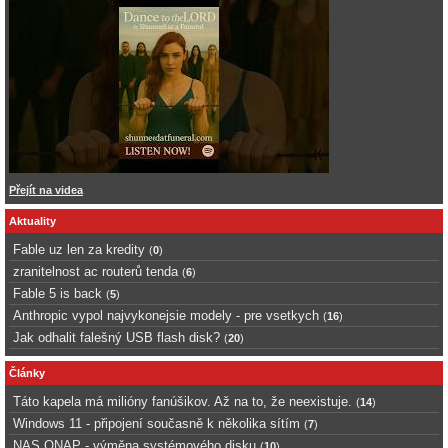
Přejít na videa
Aktuality
Fable uz len za kredity
(
0
)
zranitelnost ac routerů tenda
(
6
)
Fable 5 is back
(
5
)
Anthropic vypol najvykonejsie modely - pre vsetkych
(
16
)
Jak odhalit falešný USB flash disk?
(
20
)
Články
Táto kapela má milióny fanúšikov. Až na to, že neexistuje.
(
14
)
Windows 11 - připojení současně k několika sítím
(
7
)
NAS QNAP - výměna systémového disku
(
10
)