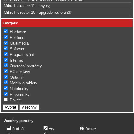
MikroTik router 11 - tipy
(
5
)
MikroTik router 10 - upgrade routeru
(
3
)
Kategorie
Hardware
Periferie
Multimédia
Software
Programování
Internet
Operační systémy
PC sestavy
Ostatní
Mobily a tablety
Notebooky
Připomínky
Pokec
Všechny poradny
Počítače
Hry
Debaty