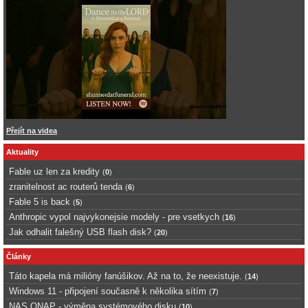
Přejít na videa
Aktuality
Fable uz len za kredity
(
0
)
zranitelnost ac routerů tenda
(
6
)
Fable 5 is back
(
5
)
Anthropic vypol najvykonejsie modely - pre vsetkych
(
16
)
Jak odhalit falešný USB flash disk?
(
20
)
Články
Táto kapela má milióny fanúšikov. Až na to, že neexistuje.
(
14
)
Windows 11 - připojení současně k několika sítím
(
7
)
NAS QNAP - výměna systémového disku
(
10
)