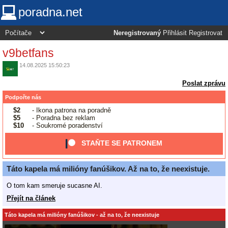
poradna.net
Neregistrovaný
Přihlásit
Registrovat
v9betfans
14.08.2025 15:50:23
Poslat zprávu
Podpořte nás
$2
- Ikona patrona na poradně
$5
- Poradna bez reklam
$10
- Soukromé poradenství
STAŇTE SE PATRONEM
Táto kapela má milióny fanúšikov. Až na to, že neexistuje.
O tom kam smeruje sucasne AI.
Přejít na článek
Táto kapela má milióny fanúšikov - až na to, že neexistuje