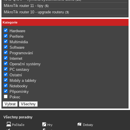
MikroTik router 11 - tipy
(
5
)
MikroTik router 10 - upgrade routeru
(
3
)
Kategorie
Hardware
Periferie
Multimédia
Software
Programování
Internet
Operační systémy
PC sestavy
Ostatní
Mobily a tablety
Notebooky
Připomínky
Pokec
Všechny poradny
Počítače
Hry
Debaty