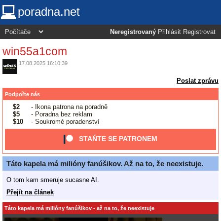
poradna.net
Neregistrovaný
Přihlásit
Registrovat
win55a1com
17.08.2025 16:10:39
Poslat zprávu
Podpořte nás
$2
- Ikona patrona na poradně
$5
- Poradna bez reklam
$10
- Soukromé poradenství
STAŇTE SE PATRONEM
Táto kapela má milióny fanúšikov. Až na to, že neexistuje.
O tom kam smeruje sucasne AI.
Přejít na článek
Táto kapela má milióny fanúšikov - až na to, že neexistuje