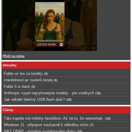
Přejít na videa
Aktuality
Fable uz len za kredity
(
0
)
zranitelnost ac routerů tenda
(
6
)
Fable 5 is back
(
5
)
Anthropic vypol najvykonejsie modely - pre vsetkych
(
16
)
Jak odhalit falešný USB flash disk?
(
20
)
Články
Táto kapela má milióny fanúšikov. Až na to, že neexistuje.
(
14
)
Windows 11 - připojení současně k několika sítím
(
7
)
NAS QNAP - výměna systémového disku
(
10
)