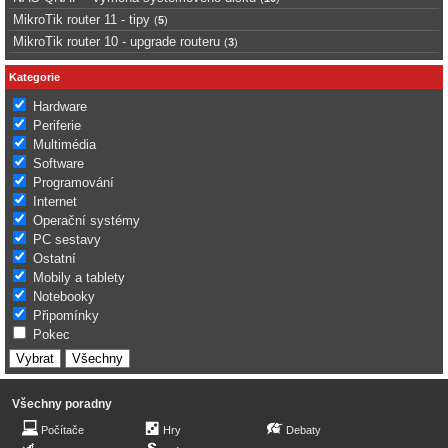
MikroTik router 11 - tipy
(
5
)
MikroTik router 10 - upgrade routeru
(
3
)
Kategorie
Hardware
Periferie
Multimédia
Software
Programování
Internet
Operační systémy
PC sestavy
Ostatní
Mobily a tablety
Notebooky
Připomínky
Pokec
Všechny poradny
Počítače
Hry
Debaty