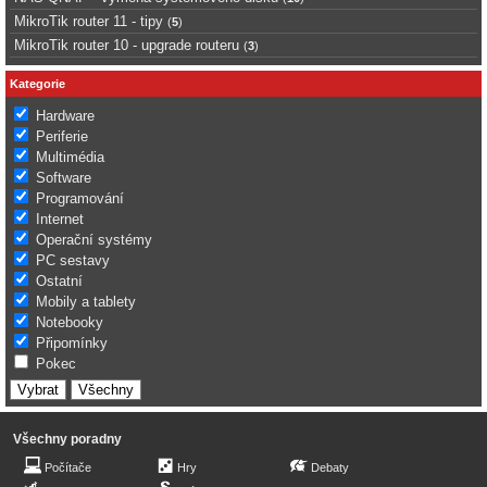
MikroTik router 11 - tipy
(
5
)
MikroTik router 10 - upgrade routeru
(
3
)
Kategorie
Hardware
Periferie
Multimédia
Software
Programování
Internet
Operační systémy
PC sestavy
Ostatní
Mobily a tablety
Notebooky
Připomínky
Pokec
Všechny poradny
Počítače
Hry
Debaty