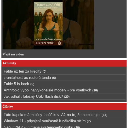
Přejít na videa
Aktuality
Fable uz len za kredity
(
0
)
zranitelnost ac routerů tenda
(
6
)
Fable 5 is back
(
5
)
Anthropic vypol najvykonejsie modely - pre vsetkych
(
16
)
Jak odhalit falešný USB flash disk?
(
20
)
Články
Táto kapela má milióny fanúšikov. Až na to, že neexistuje.
(
14
)
Windows 11 - připojení současně k několika sítím
(
7
)
NAS QNAP - výměna systémového disku
(
10
)