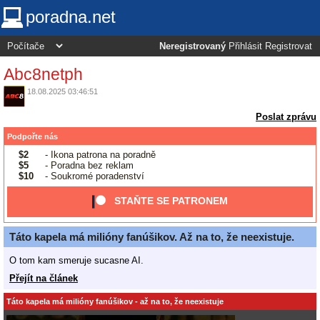
poradna.net
Neregistrovaný
Přihlásit
Registrovat
Abc8netph
18.08.2025 03:46:51
Poslat zprávu
Podpořte nás
$2
- Ikona patrona na poradně
$5
- Poradna bez reklam
$10
- Soukromé poradenství
STAŇTE SE PATRONEM
Táto kapela má milióny fanúšikov. Až na to, že neexistuje.
O tom kam smeruje sucasne AI.
Přejít na článek
Táto kapela má milióny fanúšikov - až na to, že neexistuje