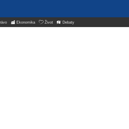
rávo
Ekonomika
Život
Debaty