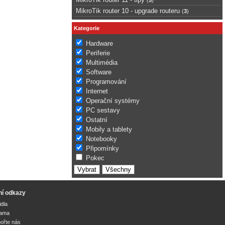
MikroTik router 10 - upgrade routeru
(
3
)
Kategorie
Hardware
Periferie
Multimédia
Software
Programování
Internet
Operační systémy
PC sestavy
Ostatní
Mobily a tablety
Notebooky
Připomínky
Pokec
ní odkazy
idla
lama
ořte nás