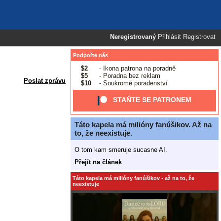
Neregistrovaný
Přihlásit
Registrovat
Podpořte nás
$2
- Ikona patrona na poradně
$5
- Poradna bez reklam
Poslat zprávu
$10
- Soukromé poradenství
STAŇTE SE PATRONEM
Táto kapela má milióny fanúšikov. Až na
to, že neexistuje.
O tom kam smeruje sucasne AI.
Přejít na článek
Táto kapela má milióny fanúšikov - až na to, že
neexistuje