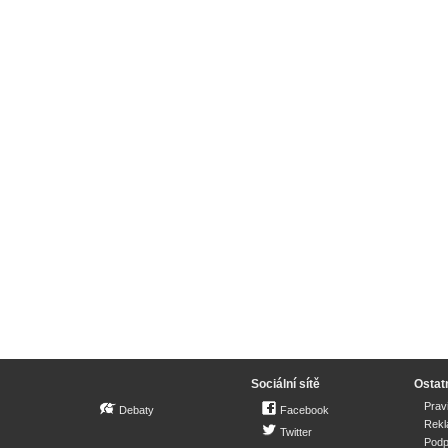
Sociální sítě
Ostat
Prav
Debaty
Facebook
Rek
Twitter
Podp