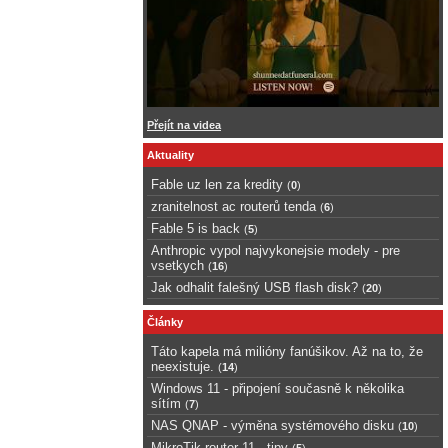
Přejít na videa
Aktuality
Fable uz len za kredity
(
0
)
zranitelnost ac routerů tenda
(
6
)
Fable 5 is back
(
5
)
Anthropic vypol najvykonejsie modely - pre
vsetkych
(
16
)
Jak odhalit falešný USB flash disk?
(
20
)
Články
Táto kapela má milióny fanúšikov. Až na to, že
neexistuje.
(
14
)
Windows 11 - připojení současně k několika
sítím
(
7
)
NAS QNAP - výměna systémového disku
(
10
)
MikroTik router 11 - tipy
(
5
)