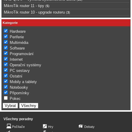
MikroTik router 11 - tipy
(
5
)
MikroTik router 10 - upgrade routeru
(
3
)
Kategorie
Hardware
Periferie
Multimédia
Software
Programování
Internet
Operační systémy
PC sestavy
Ostatní
Mobily a tablety
Notebooky
Připomínky
Pokec
Všechny poradny
Počítače
Hry
Debaty