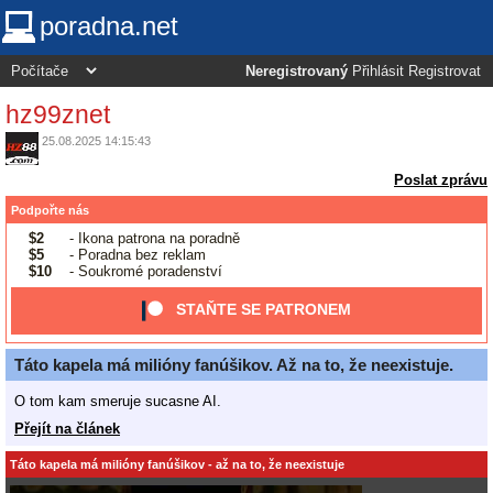
poradna.net
Neregistrovaný
Přihlásit
Registrovat
hz99znet
25.08.2025 14:15:43
Poslat zprávu
Podpořte nás
$2
- Ikona patrona na poradně
$5
- Poradna bez reklam
$10
- Soukromé poradenství
STAŇTE SE PATRONEM
Táto kapela má milióny fanúšikov. Až na to, že neexistuje.
O tom kam smeruje sucasne AI.
Přejít na článek
Táto kapela má milióny fanúšikov - až na to, že neexistuje