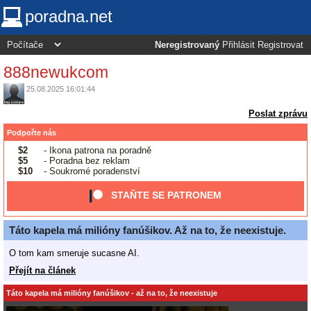
poradna.net
Neregistrovaný
Přihlásit
Registrovat
888newukcom
25.08.2025 16:01:44
Poslat zprávu
Podpořte nás
$2
- Ikona patrona na poradně
$5
- Poradna bez reklam
$10
- Soukromé poradenství
STAŇTE SE PATRONEM
Táto kapela má milióny fanúšikov. Až na to, že neexistuje.
O tom kam smeruje sucasne AI.
Přejít na článek
Táto kapela má milióny fanúšikov - až na to, že neexistuje