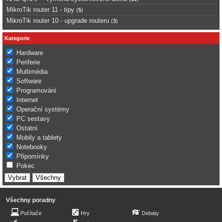
MikroTik router 11 - tipy
(
5
)
MikroTik router 10 - upgrade routeru
(
3
)
Kategorie
Hardware
Periferie
Multimédia
Software
Programování
Internet
Operační systémy
PC sestavy
Ostatní
Mobily a tablety
Notebooky
Připomínky
Pokec
Všechny poradny
Počítače
Hry
Debaty