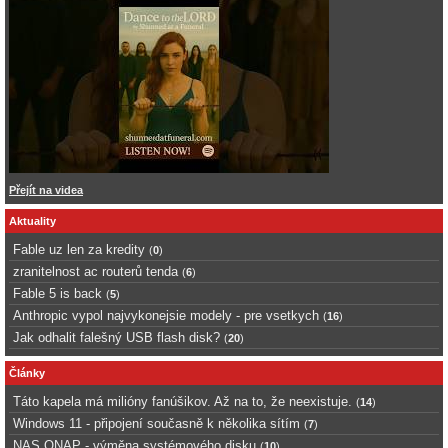
Přejít na videa
Aktuality
Fable uz len za kredity
(
0
)
zranitelnost ac routerů tenda
(
6
)
Fable 5 is back
(
5
)
Anthropic vypol najvykonejsie modely - pre vsetkych
(
16
)
Jak odhalit falešný USB flash disk?
(
20
)
Články
Táto kapela má milióny fanúšikov. Až na to, že neexistuje.
(
14
)
Windows 11 - připojení současně k několika sítím
(
7
)
NAS QNAP - výměna systémového disku
(
10
)