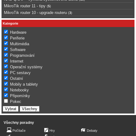
MikroTik router 11 - tipy
(
5
)
MikroTik router 10 - upgrade routeru
(
3
)
Kategorie
Hardware
Periferie
Multimédia
Software
Programování
Internet
Operační systémy
PC sestavy
Ostatní
Mobily a tablety
Notebooky
Připomínky
Pokec
Všechny poradny
Počítače
Hry
Debaty