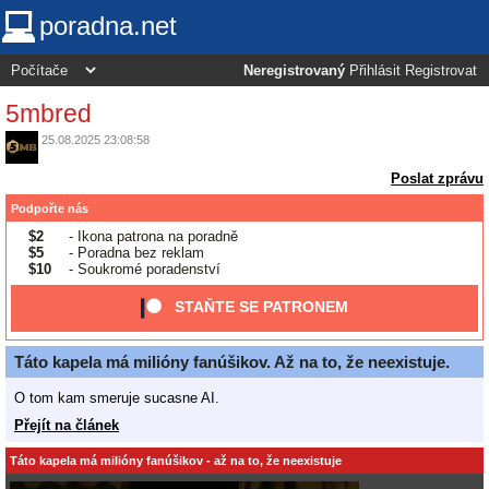
poradna.net
Neregistrovaný
Přihlásit
Registrovat
5mbred
25.08.2025 23:08:58
Poslat zprávu
Podpořte nás
$2
- Ikona patrona na poradně
$5
- Poradna bez reklam
$10
- Soukromé poradenství
STAŇTE SE PATRONEM
Táto kapela má milióny fanúšikov. Až na to, že neexistuje.
O tom kam smeruje sucasne AI.
Přejít na článek
Táto kapela má milióny fanúšikov - až na to, že neexistuje