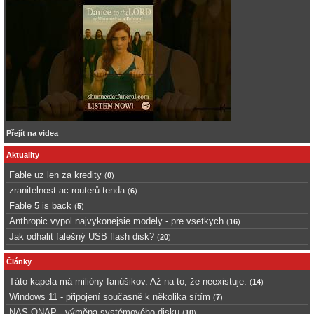
Přejít na videa
Aktuality
Fable uz len za kredity
(
0
)
zranitelnost ac routerů tenda
(
6
)
Fable 5 is back
(
5
)
Anthropic vypol najvykonejsie modely - pre vsetkych
(
16
)
Jak odhalit falešný USB flash disk?
(
20
)
Články
Táto kapela má milióny fanúšikov. Až na to, že neexistuje.
(
14
)
Windows 11 - připojení současně k několika sítím
(
7
)
NAS QNAP - výměna systémového disku
(
10
)