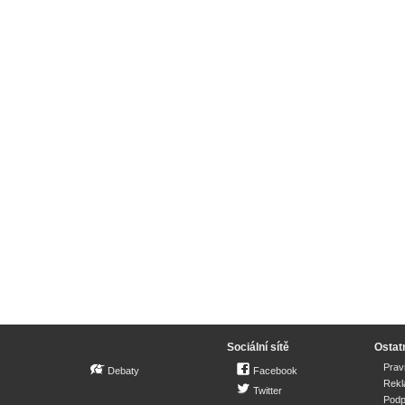
Sociální sítě
Ostat
Prav
Debaty
Facebook
Rek
Twitter
Podp