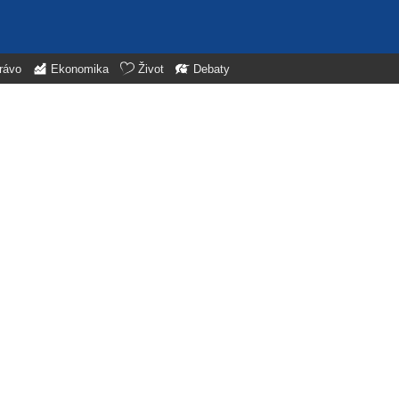
rávo
Ekonomika
Život
Debaty