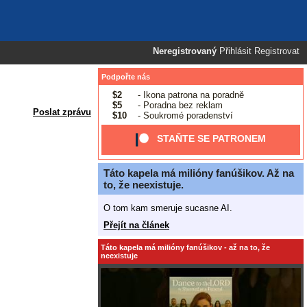
Neregistrovaný
Přihlásit
Registrovat
Podpořte nás
$2
- Ikona patrona na poradně
$5
- Poradna bez reklam
Poslat zprávu
$10
- Soukromé poradenství
STAŇTE SE PATRONEM
Táto kapela má milióny fanúšikov. Až na
to, že neexistuje.
O tom kam smeruje sucasne AI.
Přejít na článek
Táto kapela má milióny fanúšikov - až na to, že
neexistuje