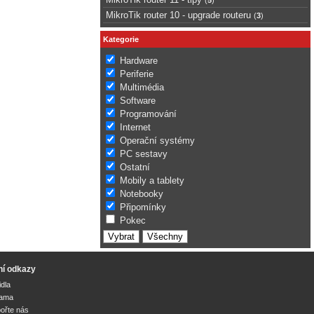
MikroTik router 10 - upgrade routeru
(
3
)
Kategorie
Hardware
Periferie
Multimédia
Software
Programování
Internet
Operační systémy
PC sestavy
Ostatní
Mobily a tablety
Notebooky
Připomínky
Pokec
ní odkazy
idla
lama
ořte nás