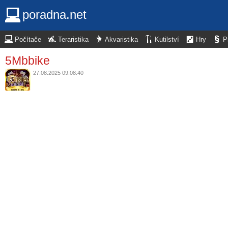
poradna.net
Počítače
Teraristika
Akvaristika
Kutilství
Hry
P
5Mbbike
27.08.2025 09:08:40