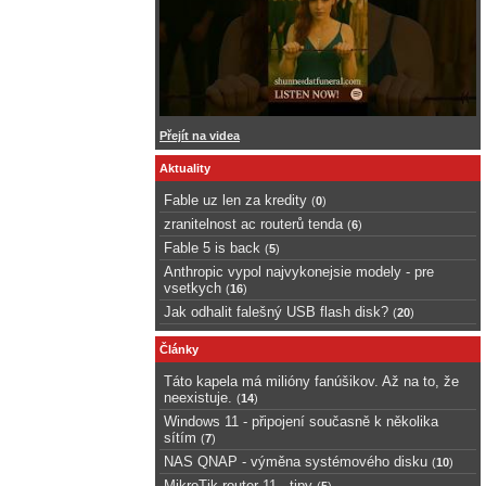
Přejít na videa
Aktuality
Fable uz len za kredity
(
0
)
zranitelnost ac routerů tenda
(
6
)
Fable 5 is back
(
5
)
Anthropic vypol najvykonejsie modely - pre
vsetkych
(
16
)
Jak odhalit falešný USB flash disk?
(
20
)
Články
Táto kapela má milióny fanúšikov. Až na to, že
neexistuje.
(
14
)
Windows 11 - připojení současně k několika
sítím
(
7
)
NAS QNAP - výměna systémového disku
(
10
)
MikroTik router 11 - tipy
(
5
)