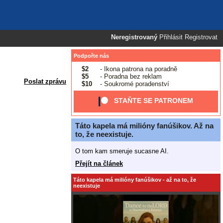
Neregistrovaný
Přihlásit
Registrovat
Podpořte nás
$2
- Ikona patrona na poradně
$5
- Poradna bez reklam
Poslat zprávu
$10
- Soukromé poradenství
STAŇTE SE PATRONEM
Táto kapela má milióny fanúšikov. Až na
to, že neexistuje.
O tom kam smeruje sucasne AI.
Přejít na článek
Táto kapela má milióny fanúšikov - až na to, že
neexistuje