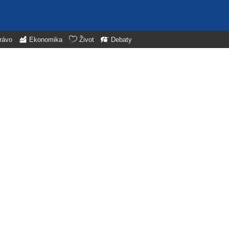
rávo
Ekonomika
Život
Debaty