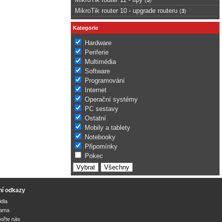
MikroTik router 10 - upgrade routeru
(
3
)
Kategorie
Hardware
Periferie
Multimédia
Software
Programování
Internet
Operační systémy
PC sestavy
Ostatní
Mobily a tablety
Notebooky
Připomínky
Pokec
ní odkazy
idla
lama
ořte nás