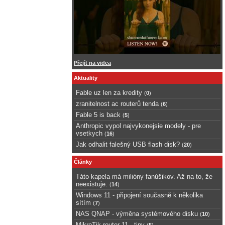
Přejít na videa
Aktuality
Fable uz len za kredity
(
0
)
zranitelnost ac routerů tenda
(
6
)
Fable 5 is back
(
5
)
Anthropic vypol najvykonejsie modely - pre
vsetkych
(
16
)
Jak odhalit falešný USB flash disk?
(
20
)
Články
Táto kapela má milióny fanúšikov. Až na to, že
neexistuje.
(
14
)
Windows 11 - připojení současně k několika
sítím
(
7
)
NAS QNAP - výměna systémového disku
(
10
)
MikroTik router 11 - tipy
(
5
)