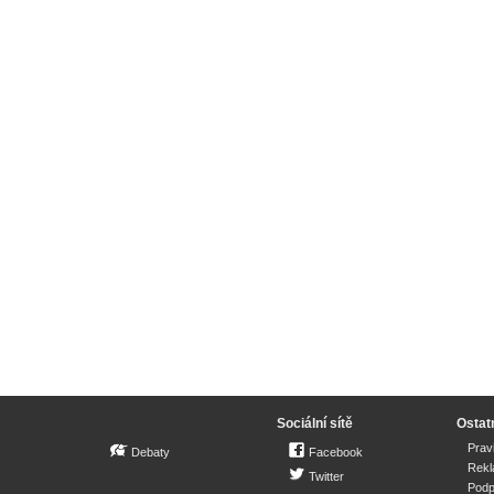
Sociální sítě
Ostat
Prav
Debaty
Facebook
Rek
Twitter
Podp