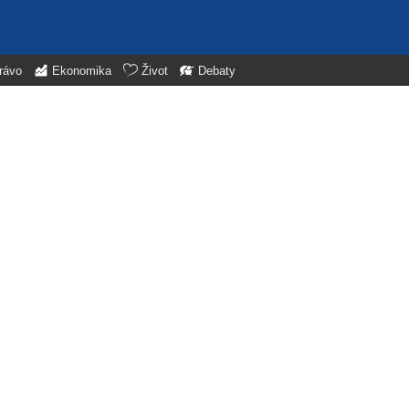
rávo
Ekonomika
Život
Debaty