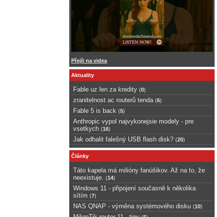
Přejít na videa
Aktuality
Fable uz len za kredity
(
0
)
zranitelnost ac routerů tenda
(
6
)
Fable 5 is back
(
5
)
Anthropic vypol najvykonejsie modely - pre
vsetkych
(
16
)
Jak odhalit falešný USB flash disk?
(
20
)
Články
Táto kapela má milióny fanúšikov. Až na to, že
neexistuje.
(
14
)
Windows 11 - připojení současně k několika
sítím
(
7
)
NAS QNAP - výměna systémového disku
(
10
)
MikroTik router 11 - tipy
(
5
)