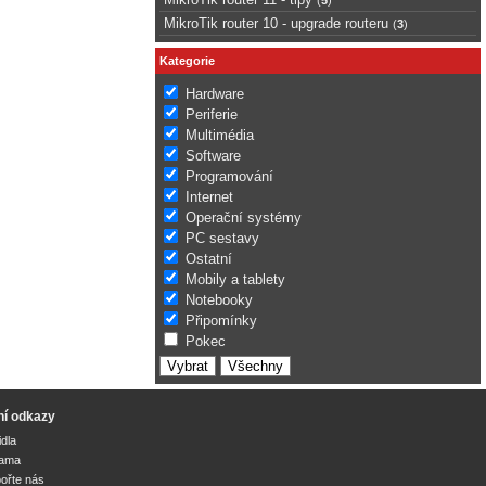
MikroTik router 10 - upgrade routeru
(
3
)
Kategorie
Hardware
Periferie
Multimédia
Software
Programování
Internet
Operační systémy
PC sestavy
Ostatní
Mobily a tablety
Notebooky
Připomínky
Pokec
ní odkazy
idla
lama
ořte nás