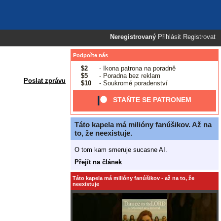
Neregistrovaný
Přihlásit
Registrovat
Podpořte nás
$2
- Ikona patrona na poradně
$5
- Poradna bez reklam
Poslat zprávu
$10
- Soukromé poradenství
STAŇTE SE PATRONEM
Táto kapela má milióny fanúšikov. Až na
to, že neexistuje.
O tom kam smeruje sucasne AI.
Přejít na článek
Táto kapela má milióny fanúšikov - až na to, že
neexistuje