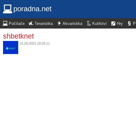
poradna.net
Počítače
Teraristika
Akvaristika
Kutilství
Hry
P
shbetknet
31.08.2025 18:09:11