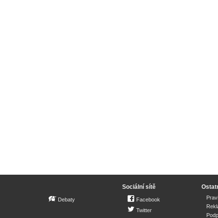
Sociální sítě
Ostat
Prav
Debaty
Facebook
Rek
Twitter
Podp