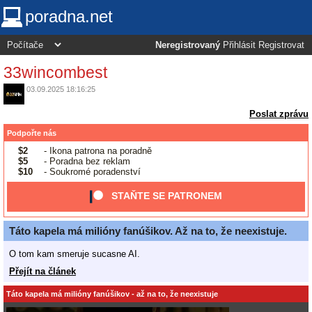
poradna.net
Neregistrovaný
Přihlásit
Registrovat
33wincombest
03.09.2025 18:16:25
Poslat zprávu
Podpořte nás
$2
- Ikona patrona na poradně
$5
- Poradna bez reklam
$10
- Soukromé poradenství
STAŇTE SE PATRONEM
Táto kapela má milióny fanúšikov. Až na to, že neexistuje.
O tom kam smeruje sucasne AI.
Přejít na článek
Táto kapela má milióny fanúšikov - až na to, že neexistuje