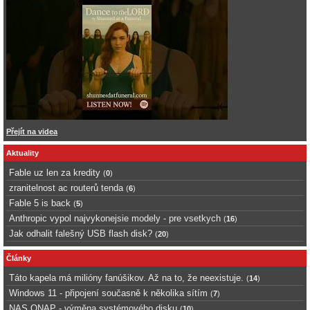
Přejít na videa
Aktuality
Fable uz len za kredity
(
0
)
zranitelnost ac routerů tenda
(
6
)
Fable 5 is back
(
5
)
Anthropic vypol najvykonejsie modely - pre vsetkych
(
16
)
Jak odhalit falešný USB flash disk?
(
20
)
Články
Táto kapela má milióny fanúšikov. Až na to, že neexistuje.
(
14
)
Windows 11 - připojení současně k několika sítím
(
7
)
NAS QNAP - výměna systémového disku
(
10
)