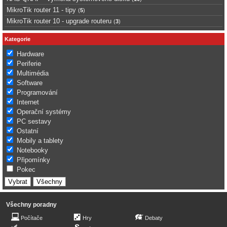
MikroTik router 11 - tipy
(
5
)
MikroTik router 10 - upgrade routeru
(
3
)
Kategorie
Hardware
Periferie
Multimédia
Software
Programování
Internet
Operační systémy
PC sestavy
Ostatní
Mobily a tablety
Notebooky
Připomínky
Pokec
Všechny poradny
Počítače
Hry
Debaty