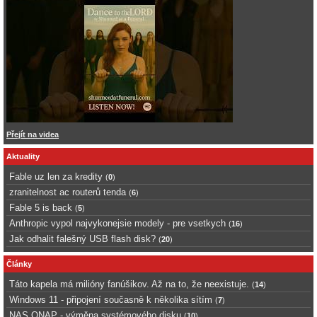
Přejít na videa
Aktuality
Fable uz len za kredity
(
0
)
zranitelnost ac routerů tenda
(
6
)
Fable 5 is back
(
5
)
Anthropic vypol najvykonejsie modely - pre vsetkych
(
16
)
Jak odhalit falešný USB flash disk?
(
20
)
Články
Táto kapela má milióny fanúšikov. Až na to, že neexistuje.
(
14
)
Windows 11 - připojení současně k několika sítím
(
7
)
NAS QNAP - výměna systémového disku
(
10
)