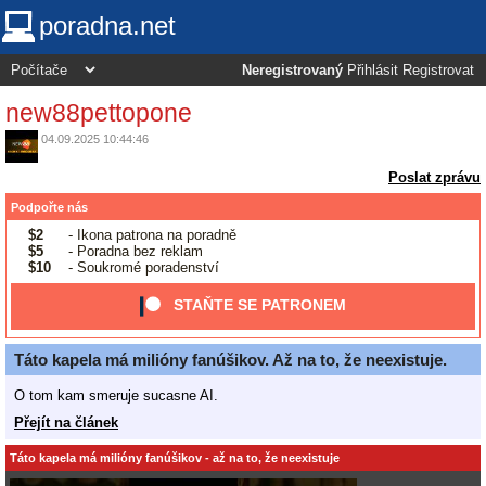
poradna.net
Neregistrovaný
Přihlásit
Registrovat
new88pettopone
04.09.2025 10:44:46
Poslat zprávu
Podpořte nás
$2
- Ikona patrona na poradně
$5
- Poradna bez reklam
$10
- Soukromé poradenství
STAŇTE SE PATRONEM
Táto kapela má milióny fanúšikov. Až na to, že neexistuje.
O tom kam smeruje sucasne AI.
Přejít na článek
Táto kapela má milióny fanúšikov - až na to, že neexistuje