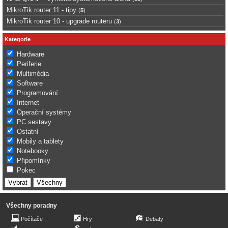
MikroTik router 11 - tipy
(
5
)
MikroTik router 10 - upgrade routeru
(
3
)
Kategorie
Hardware
Periferie
Multimédia
Software
Programování
Internet
Operační systémy
PC sestavy
Ostatní
Mobily a tablety
Notebooky
Připomínky
Pokec
Všechny poradny
Počítače
Hry
Debaty