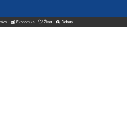
rávo
Ekonomika
Život
Debaty