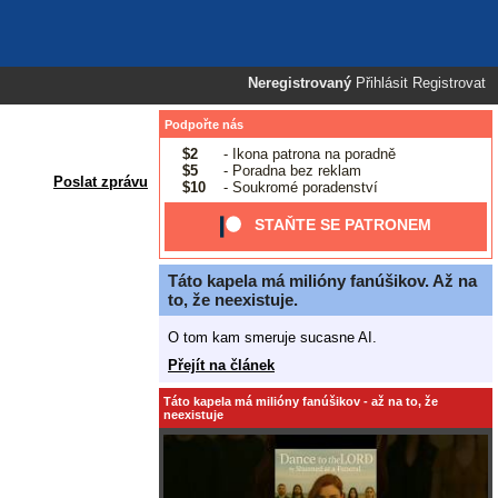
Neregistrovaný
Přihlásit
Registrovat
Podpořte nás
$2
- Ikona patrona na poradně
$5
- Poradna bez reklam
Poslat zprávu
$10
- Soukromé poradenství
STAŇTE SE PATRONEM
Táto kapela má milióny fanúšikov. Až na
to, že neexistuje.
O tom kam smeruje sucasne AI.
Přejít na článek
Táto kapela má milióny fanúšikov - až na to, že
neexistuje