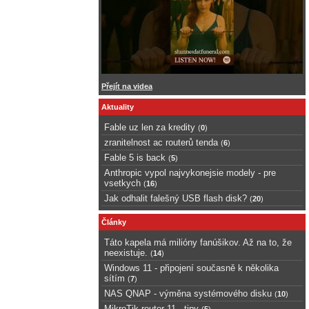
Přejít na videa
Aktuality
Fable uz len za kredity
(
0
)
zranitelnost ac routerů tenda
(
6
)
Fable 5 is back
(
5
)
Anthropic vypol najvykonejsie modely - pre
vsetkych
(
16
)
Jak odhalit falešný USB flash disk?
(
20
)
Články
Táto kapela má milióny fanúšikov. Až na to, že
neexistuje.
(
14
)
Windows 11 - připojení současně k několika
sítím
(
7
)
NAS QNAP - výměna systémového disku
(
10
)
MikroTik router 11 - tipy
(
5
)