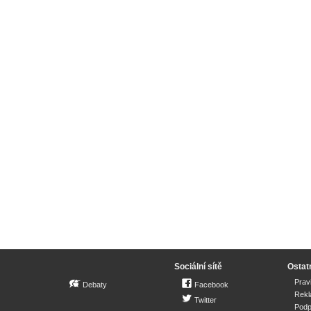
Sociální sítě
Ostat
Prav
Debaty
Facebook
Rek
Twitter
Podp