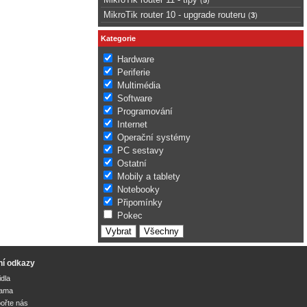
MikroTik router 10 - upgrade routeru
(
3
)
Kategorie
Hardware
Periferie
Multimédia
Software
Programování
Internet
Operační systémy
PC sestavy
Ostatní
Mobily a tablety
Notebooky
Připomínky
Pokec
ní odkazy
idla
lama
ořte nás