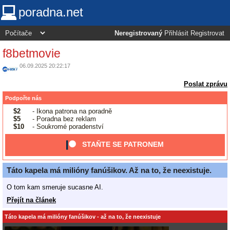
poradna.net
Neregistrovaný
Přihlásit
Registrovat
f8betmovie
06.09.2025 20:22:17
Poslat zprávu
Podpořte nás
$2
- Ikona patrona na poradně
$5
- Poradna bez reklam
$10
- Soukromé poradenství
STAŇTE SE PATRONEM
Táto kapela má milióny fanúšikov. Až na to, že neexistuje.
O tom kam smeruje sucasne AI.
Přejít na článek
Táto kapela má milióny fanúšikov - až na to, že neexistuje