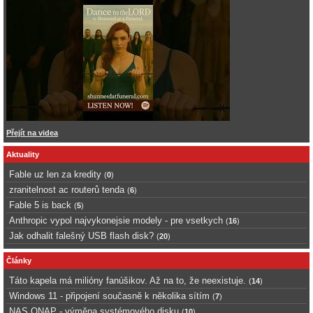
Přejít na videa
Aktuality
Fable uz len za kredity
(
0
)
zranitelnost ac routerů tenda
(
6
)
Fable 5 is back
(
5
)
Anthropic vypol najvykonejsie modely - pre vsetkych
(
16
)
Jak odhalit falešný USB flash disk?
(
20
)
Články
Táto kapela má milióny fanúšikov. Až na to, že neexistuje.
(
14
)
Windows 11 - připojení současně k několika sítím
(
7
)
NAS QNAP - výměna systémového disku
(
10
)