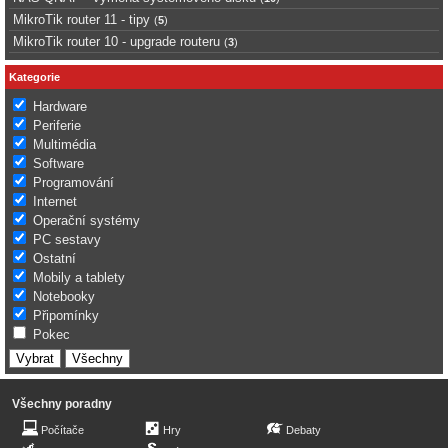
MikroTik router 11 - tipy
(
5
)
MikroTik router 10 - upgrade routeru
(
3
)
Kategorie
Hardware
Periferie
Multimédia
Software
Programování
Internet
Operační systémy
PC sestavy
Ostatní
Mobily a tablety
Notebooky
Připomínky
Pokec
Všechny poradny
Počítače
Hry
Debaty