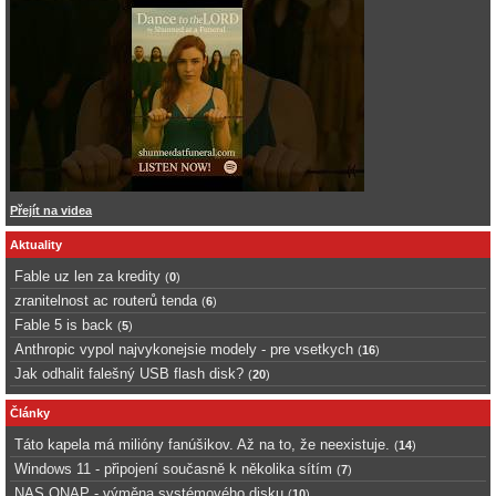
Přejít na videa
Aktuality
Fable uz len za kredity
(
0
)
zranitelnost ac routerů tenda
(
6
)
Fable 5 is back
(
5
)
Anthropic vypol najvykonejsie modely - pre vsetkych
(
16
)
Jak odhalit falešný USB flash disk?
(
20
)
Články
Táto kapela má milióny fanúšikov. Až na to, že neexistuje.
(
14
)
Windows 11 - připojení současně k několika sítím
(
7
)
NAS QNAP - výměna systémového disku
(
10
)