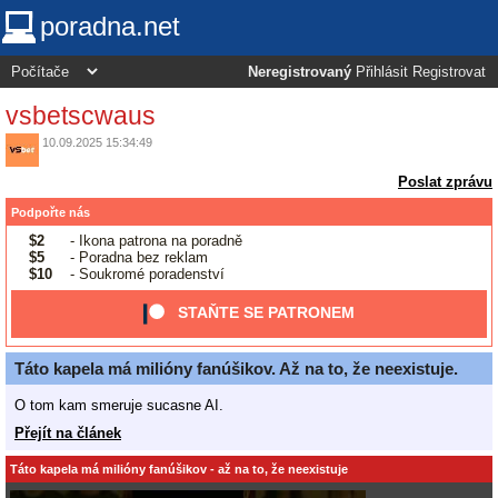
poradna.net
Neregistrovaný
Přihlásit
Registrovat
vsbetscwaus
10.09.2025 15:34:49
Poslat zprávu
Podpořte nás
$2
- Ikona patrona na poradně
$5
- Poradna bez reklam
$10
- Soukromé poradenství
STAŇTE SE PATRONEM
Táto kapela má milióny fanúšikov. Až na to, že neexistuje.
O tom kam smeruje sucasne AI.
Přejít na článek
Táto kapela má milióny fanúšikov - až na to, že neexistuje