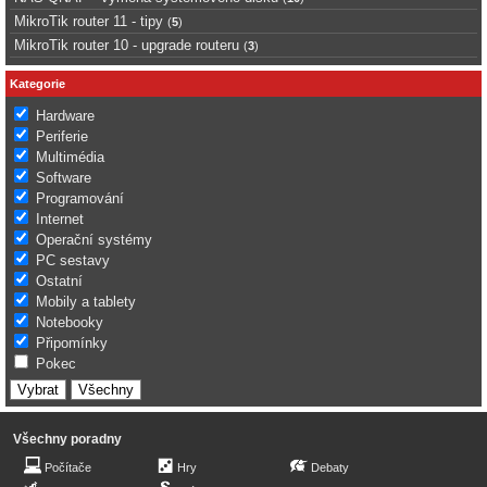
MikroTik router 11 - tipy
(
5
)
MikroTik router 10 - upgrade routeru
(
3
)
Kategorie
Hardware
Periferie
Multimédia
Software
Programování
Internet
Operační systémy
PC sestavy
Ostatní
Mobily a tablety
Notebooky
Připomínky
Pokec
Všechny poradny
Počítače
Hry
Debaty