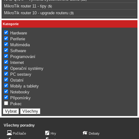
MikroTik router 11 - tipy
(
5
)
MikroTik router 10 - upgrade routeru
(
3
)
Kategorie
Hardware
Periferie
Multimédia
Software
Programování
Internet
Operační systémy
PC sestavy
Ostatní
Mobily a tablety
Notebooky
Připomínky
Pokec
Všechny poradny
Počítače
Hry
Debaty