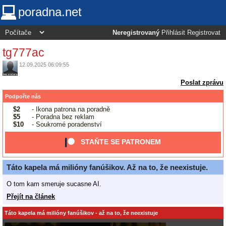
poradna.net
Neregistrovaný
Přihlásit
Registrovat
tg777ac
12.09.2025 06:09:55
Poslat zprávu
Podpořte nás
$2
- Ikona patrona na poradně
$5
- Poradna bez reklam
$10
- Soukromé poradenství
STAŇTE SE PATRONEM
Táto kapela má milióny fanúšikov. Až na to, že neexistuje.
O tom kam smeruje sucasne AI.
Přejít na článek
Táto kapela má milióny fanúšikov - až na to, že neexistuje