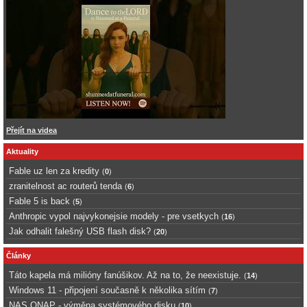
Přejít na videa
Aktuality
Fable uz len za kredity
(
0
)
zranitelnost ac routerů tenda
(
6
)
Fable 5 is back
(
5
)
Anthropic vypol najvykonejsie modely - pre vsetkych
(
16
)
Jak odhalit falešný USB flash disk?
(
20
)
Články
Táto kapela má milióny fanúšikov. Až na to, že neexistuje.
(
14
)
Windows 11 - připojení současně k několika sítím
(
7
)
NAS QNAP - výměna systémového disku
(
10
)