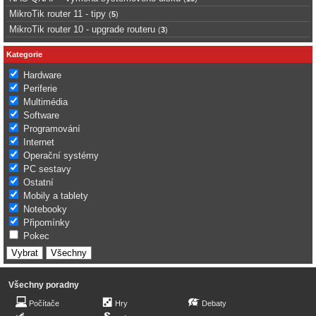
MikroTik router 11 - tipy
(
5
)
MikroTik router 10 - upgrade routeru
(
3
)
Kategorie
Hardware
Periferie
Multimédia
Software
Programování
Internet
Operační systémy
PC sestavy
Ostatní
Mobily a tablety
Notebooky
Připomínky
Pokec
Všechny poradny
Počítače
Hry
Debaty