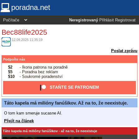
poradna.net
Neregistrovaný
Přihlásit
Registrovat
Bec88life2025
12.09.2025 11:35:19
Poslat zprávu
Podpořte nás
$2
- Ikona patrona na poradně
$5
- Poradna bez reklam
$10
- Soukromé poradenství
STAŇTE SE PATRONEM
Táto kapela má milióny fanúšikov. Až na to, že neexistuje.
O tom kam smeruje sucasne AI.
Přejít na článek
Táto kapela má milióny fanúšikov - až na to, že neexistuje