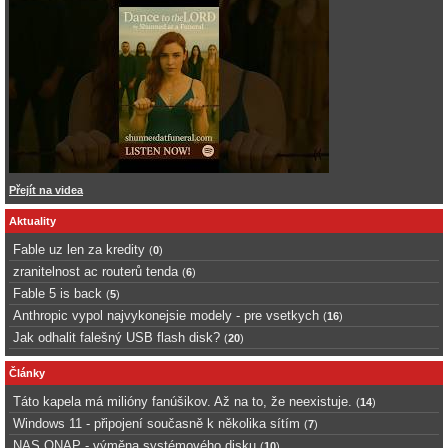
Přejít na videa
Aktuality
Fable uz len za kredity
(
0
)
zranitelnost ac routerů tenda
(
6
)
Fable 5 is back
(
5
)
Anthropic vypol najvykonejsie modely - pre vsetkych
(
16
)
Jak odhalit falešný USB flash disk?
(
20
)
Články
Táto kapela má milióny fanúšikov. Až na to, že neexistuje.
(
14
)
Windows 11 - připojení současně k několika sítím
(
7
)
NAS QNAP - výměna systémového disku
(
10
)