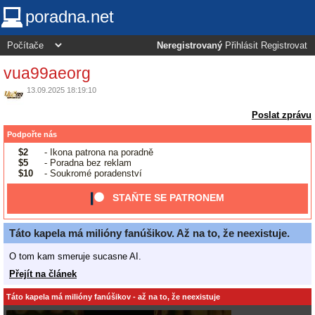
poradna.net
Neregistrovaný
Přihlásit
Registrovat
vua99aeorg
13.09.2025 18:19:10
Poslat zprávu
Podpořte nás
$2
- Ikona patrona na poradně
$5
- Poradna bez reklam
$10
- Soukromé poradenství
STAŇTE SE PATRONEM
Táto kapela má milióny fanúšikov. Až na to, že neexistuje.
O tom kam smeruje sucasne AI.
Přejít na článek
Táto kapela má milióny fanúšikov - až na to, že neexistuje