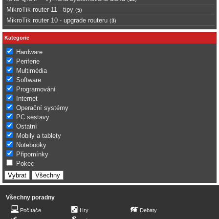
MikroTik router 11 - tipy
(
5
)
MikroTik router 10 - upgrade routeru
(
3
)
Kategorie
Hardware
Periferie
Multimédia
Software
Programování
Internet
Operační systémy
PC sestavy
Ostatní
Mobily a tablety
Notebooky
Připomínky
Pokec
Všechny poradny
Počítače
Hry
Debaty