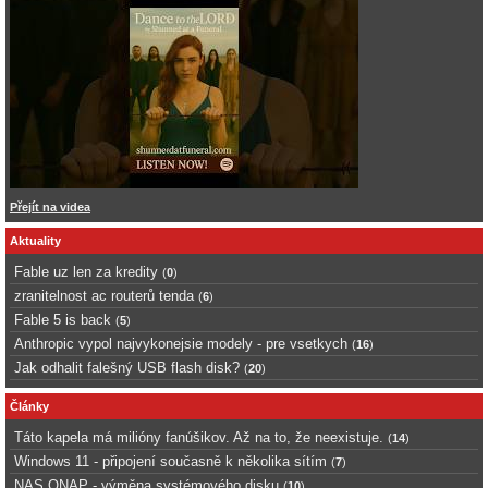
Přejít na videa
Aktuality
Fable uz len za kredity
(
0
)
zranitelnost ac routerů tenda
(
6
)
Fable 5 is back
(
5
)
Anthropic vypol najvykonejsie modely - pre vsetkych
(
16
)
Jak odhalit falešný USB flash disk?
(
20
)
Články
Táto kapela má milióny fanúšikov. Až na to, že neexistuje.
(
14
)
Windows 11 - připojení současně k několika sítím
(
7
)
NAS QNAP - výměna systémového disku
(
10
)