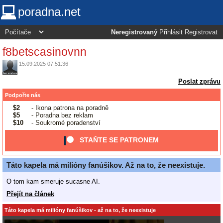
poradna.net
Neregistrovaný
Přihlásit
Registrovat
f8betscasinovnn
15.09.2025 07:51:36
Poslat zprávu
Podpořte nás
$2
- Ikona patrona na poradně
$5
- Poradna bez reklam
$10
- Soukromé poradenství
STAŇTE SE PATRONEM
Táto kapela má milióny fanúšikov. Až na to, že neexistuje.
O tom kam smeruje sucasne AI.
Přejít na článek
Táto kapela má milióny fanúšikov - až na to, že neexistuje