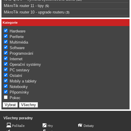
MikroTik router 11 - tipy
(
5
)
MikroTik router 10 - upgrade routeru
(
3
)
Kategorie
Hardware
Periferie
Multimédia
Software
Programování
Internet
Operační systémy
PC sestavy
Ostatní
Mobily a tablety
Notebooky
Připomínky
Pokec
Všechny poradny
Počítače
Hry
Debaty