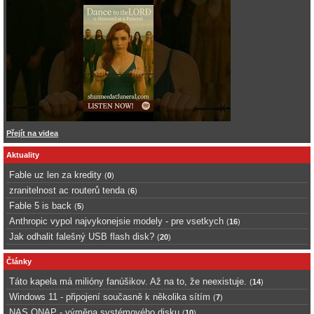
Přejít na videa
Aktuality
Fable uz len za kredity
(
0
)
zranitelnost ac routerů tenda
(
6
)
Fable 5 is back
(
5
)
Anthropic vypol najvykonejsie modely - pre vsetkych
(
16
)
Jak odhalit falešný USB flash disk?
(
20
)
Články
Táto kapela má milióny fanúšikov. Až na to, že neexistuje.
(
14
)
Windows 11 - připojení současně k několika sítím
(
7
)
NAS QNAP - výměna systémového disku
(
10
)