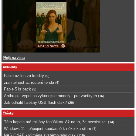
Přejít na videa
Aktuality
Fable uz len za kredity
(
0
)
zranitelnost ac routerů tenda
(
6
)
Fable 5 is back
(
5
)
Anthropic vypol najvykonejsie modely - pre vsetkych
(
16
)
Jak odhalit falešný USB flash disk?
(
20
)
Články
Táto kapela má milióny fanúšikov. Až na to, že neexistuje.
(
14
)
Windows 11 - připojení současně k několika sítím
(
7
)
NAS QNAP - výměna systémového disku
(
10
)