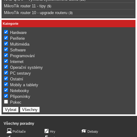
MikroTik router 11 - tipy
(
5
)
MikroTik router 10 - upgrade routeru
(
3
)
Kategorie
Hardware
Periferie
Multimédia
Software
Programování
Internet
Operační systémy
PC sestavy
Ostatní
Mobily a tablety
Notebooky
Připomínky
Pokec
Všechny poradny
Počítače
Hry
Debaty