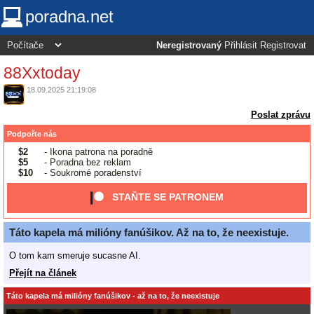
poradna.net
Neregistrovaný
Přihlásit
Registrovat
88Xxtoday
18.09.2025 21:19:08
Poslat zprávu
Podpořte nás
$2
- Ikona patrona na poradně
$5
- Poradna bez reklam
$10
- Soukromé poradenství
STAŇTE SE PATRONEM
Táto kapela má milióny fanúšikov. Až na to, že neexistuje.
O tom kam smeruje sucasne AI.
Přejít na článek
Táto kapela má milióny fanúšikov - až na to, že neexistuje