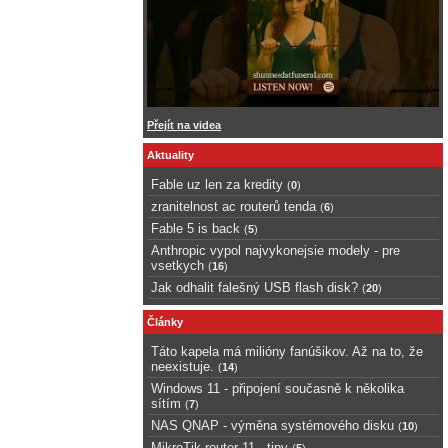
Přejít na videa
Aktuality
Fable uz len za kredity
(
0
)
zranitelnost ac routerů tenda
(
6
)
Fable 5 is back
(
5
)
Anthropic vypol najvykonejsie modely - pre
vsetkych
(
16
)
Jak odhalit falešný USB flash disk?
(
20
)
Články
Táto kapela má milióny fanúšikov. Až na to, že
neexistuje.
(
14
)
Windows 11 - připojení současně k několika
sítím
(
7
)
NAS QNAP - výměna systémového disku
(
10
)
MikroTik router 11 - tipy
(
5
)