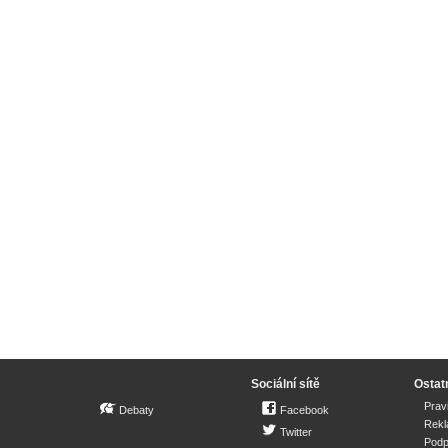
Sociální sítě
Ostat
Prav
Debaty
Facebook
Rek
Twitter
Podp