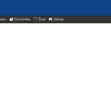
rávo
Ekonomika
Život
Debaty