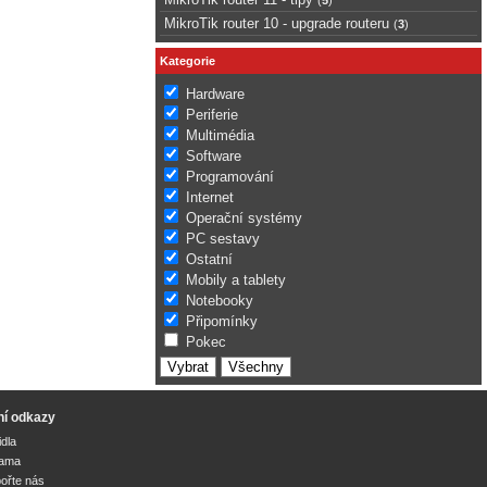
MikroTik router 10 - upgrade routeru
(
3
)
Kategorie
Hardware
Periferie
Multimédia
Software
Programování
Internet
Operační systémy
PC sestavy
Ostatní
Mobily a tablety
Notebooky
Připomínky
Pokec
ní odkazy
idla
lama
ořte nás