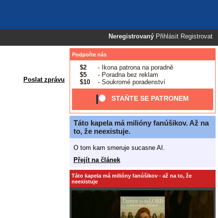
Neregistrovaný
Přihlásit
Registrovat
Podpořte nás
$2
- Ikona patrona na poradně
$5
- Poradna bez reklam
Poslat zprávu
$10
- Soukromé poradenství
STAŇTE SE PATRONEM
Táto kapela má milióny fanúšikov. Až na
to, že neexistuje.
O tom kam smeruje sucasne AI.
Přejít na článek
Táto kapela má milióny fanúšikov - až na to, že
neexistuje