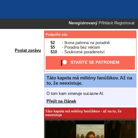
Neregistrovaný
Přihlásit
Registrovat
Podpořte nás
$2
- Ikona patrona na poradně
$5
- Poradna bez reklam
Poslat zprávu
$10
- Soukromé poradenství
STAŇTE SE PATRONEM
Táto kapela má milióny fanúšikov. Až na
to, že neexistuje.
O tom kam smeruje sucasne AI.
Přejít na článek
Táto kapela má milióny fanúšikov - až na to, že
neexistuje