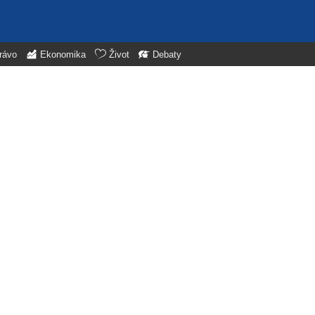
rávo
Ekonomika
Život
Debaty