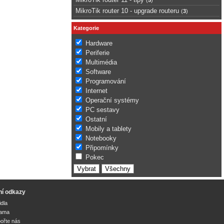
MikroTik router 10 - upgrade routeru
(
3
)
Kategorie
Hardware
Periferie
Multimédia
Software
Programování
Internet
Operační systémy
PC sestavy
Ostatní
Mobily a tablety
Notebooky
Připomínky
Pokec
ní odkazy
idla
lama
ořte nás