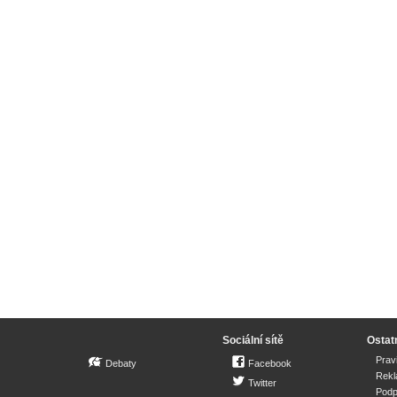
Sociální sítě
Ostat
Prav
Debaty
Facebook
Rek
Twitter
Podp