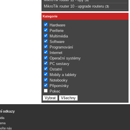
MikroTik router 10 - upgrade routeru
(
3
)
Kategorie
Hardware
Periferie
Multimédia
Software
Programování
Internet
Operační systémy
PC sestavy
Ostatní
Mobily a tablety
Notebooky
Připomínky
Pokec
ní odkazy
idla
lama
ořte nás