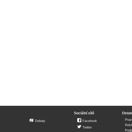
Sociální sítě
Ostat
Prav
Debaty
Facebook
Rek
Twitter
Podp