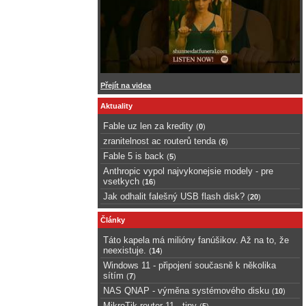
Přejít na videa
Aktuality
Fable uz len za kredity
(
0
)
zranitelnost ac routerů tenda
(
6
)
Fable 5 is back
(
5
)
Anthropic vypol najvykonejsie modely - pre
vsetkych
(
16
)
Jak odhalit falešný USB flash disk?
(
20
)
Články
Táto kapela má milióny fanúšikov. Až na to, že
neexistuje.
(
14
)
Windows 11 - připojení současně k několika
sítím
(
7
)
NAS QNAP - výměna systémového disku
(
10
)
MikroTik router 11 - tipy
(
5
)