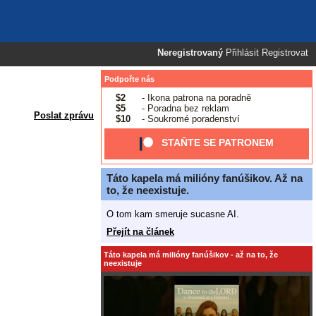
Neregistrovaný
Přihlásit
Registrovat
Podpořte nás
$2
- Ikona patrona na poradně
$5
- Poradna bez reklam
Poslat zprávu
$10
- Soukromé poradenství
STAŇTE SE PATRONEM
Táto kapela má milióny fanúšikov. Až na
to, že neexistuje.
O tom kam smeruje sucasne AI.
Přejít na článek
Táto kapela má milióny fanúšikov - až na to, že
neexistuje