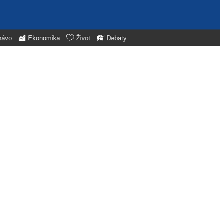
rávo
Ekonomika
Život
Debaty