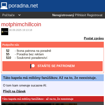
poradna.net
Neregistrovaný
Přihlásit
Registrovat
motphimchillcoin
30.09.2025 19:13:18
Poslat zprávu
Podpořte nás
$2
- Ikona patrona na poradně
$5
- Poradna bez reklam
$10
- Soukromé poradenství
STAŇTE SE PATRONEM
Táto kapela má milióny fanúšikov. Až na to, že neexistuje.
O tom kam smeruje sucasne AI.
Přejít na článek
Táto kapela má milióny fanúšikov - až na to, že neexistuje