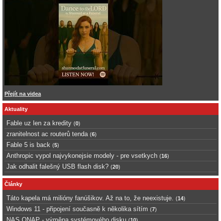
Přejít na videa
Aktuality
Fable uz len za kredity
(
0
)
zranitelnost ac routerů tenda
(
6
)
Fable 5 is back
(
5
)
Anthropic vypol najvykonejsie modely - pre vsetkych
(
16
)
Jak odhalit falešný USB flash disk?
(
20
)
Články
Táto kapela má milióny fanúšikov. Až na to, že neexistuje.
(
14
)
Windows 11 - připojení současně k několika sítím
(
7
)
NAS QNAP - výměna systémového disku
(
10
)