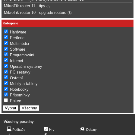
MikroTik router 11 - tipy
(
5
)
MikroTik router 10 - upgrade routeru
(
3
)
Kategorie
Hardware
Periferie
Multimédia
Software
Programování
Internet
Operační systémy
PC sestavy
Ostatní
Mobily a tablety
Notebooky
Připomínky
Pokec
Všechny poradny
Počítače
Hry
Debaty