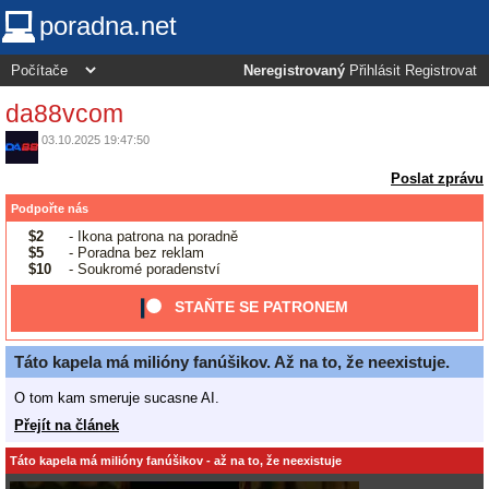
poradna.net
Neregistrovaný
Přihlásit
Registrovat
da88vcom
03.10.2025 19:47:50
Poslat zprávu
Podpořte nás
$2
- Ikona patrona na poradně
$5
- Poradna bez reklam
$10
- Soukromé poradenství
STAŇTE SE PATRONEM
Táto kapela má milióny fanúšikov. Až na to, že neexistuje.
O tom kam smeruje sucasne AI.
Přejít na článek
Táto kapela má milióny fanúšikov - až na to, že neexistuje