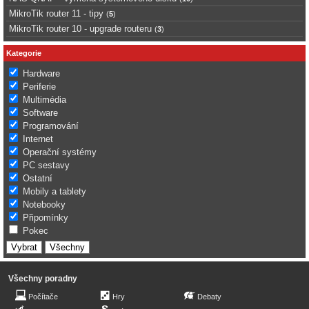
MikroTik router 11 - tipy
(
5
)
MikroTik router 10 - upgrade routeru
(
3
)
Kategorie
Hardware
Periferie
Multimédia
Software
Programování
Internet
Operační systémy
PC sestavy
Ostatní
Mobily a tablety
Notebooky
Připomínky
Pokec
Všechny poradny
Počítače
Hry
Debaty