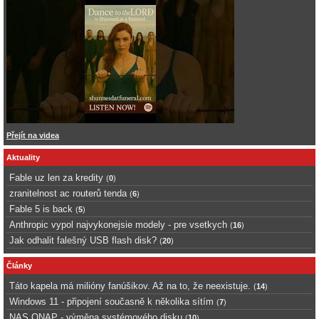
Přejít na videa
Aktuality
Fable uz len za kredity
(
0
)
zranitelnost ac routerů tenda
(
6
)
Fable 5 is back
(
5
)
Anthropic vypol najvykonejsie modely - pre vsetkych
(
16
)
Jak odhalit falešný USB flash disk?
(
20
)
Články
Táto kapela má milióny fanúšikov. Až na to, že neexistuje.
(
14
)
Windows 11 - připojení současně k několika sítím
(
7
)
NAS QNAP - výměna systémového disku
(
10
)