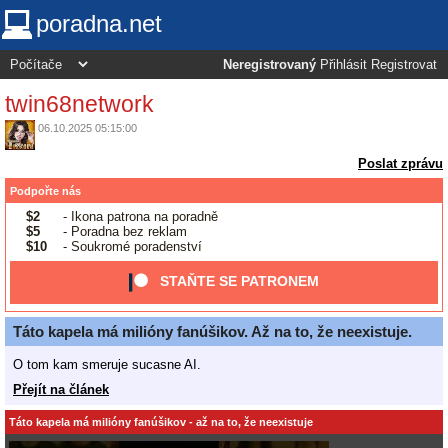
poradna.net
Neregistrovaný
Přihlásit
Registrovat
twin68network
06.10.2025 05:15:00
Poslat zprávu
Podpořte nás
$2
- Ikona patrona na poradně
$5
- Poradna bez reklam
$10
- Soukromé poradenství
STAŇTE SE PATRONEM
Táto kapela má milióny fanúšikov. Až na to, že neexistuje.
O tom kam smeruje sucasne AI.
Přejít na článek
Táto kapela má milióny fanúšikov - až na to, že neexistuje