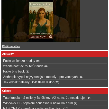
Přejít na videa
Aktuality
Fable uz len za kredity
(
0
)
zranitelnost ac routerů tenda
(
6
)
Fable 5 is back
(
5
)
Anthropic vypol najvykonejsie modely - pre vsetkych
(
16
)
Jak odhalit falešný USB flash disk?
(
20
)
Články
Táto kapela má milióny fanúšikov. Až na to, že neexistuje.
(
14
)
Windows 11 - připojení současně k několika sítím
(
7
)
NAS QNAP - výměna systémového disku
(
10
)