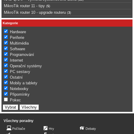
MikroTik router 11 - tipy
(
5
)
MikroTik router 10 - upgrade routeru
(
3
)
Kategorie
Hardware
Periferie
Multimédia
Software
Programování
Internet
Operační systémy
PC sestavy
Ostatní
Mobily a tablety
Notebooky
Připomínky
Pokec
Všechny poradny
Počítače
Hry
Debaty