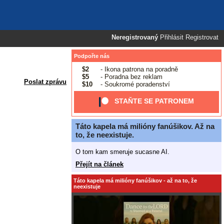
Neregistrovaný
Přihlásit
Registrovat
Podpořte nás
$2
- Ikona patrona na poradně
$5
- Poradna bez reklam
Poslat zprávu
$10
- Soukromé poradenství
STAŇTE SE PATRONEM
Táto kapela má milióny fanúšikov. Až na
to, že neexistuje.
O tom kam smeruje sucasne AI.
Přejít na článek
Táto kapela má milióny fanúšikov - až na to, že
neexistuje