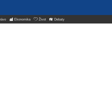
rávo
Ekonomika
Život
Debaty