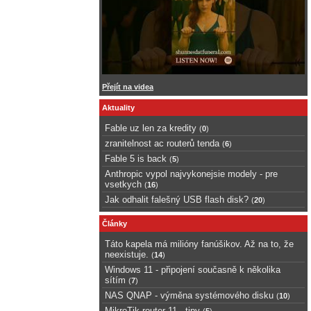
Přejít na videa
Aktuality
Fable uz len za kredity
(
0
)
zranitelnost ac routerů tenda
(
6
)
Fable 5 is back
(
5
)
Anthropic vypol najvykonejsie modely - pre
vsetkych
(
16
)
Jak odhalit falešný USB flash disk?
(
20
)
Články
Táto kapela má milióny fanúšikov. Až na to, že
neexistuje.
(
14
)
Windows 11 - připojení současně k několika
sítím
(
7
)
NAS QNAP - výměna systémového disku
(
10
)
MikroTik router 11 - tipy
(
5
)