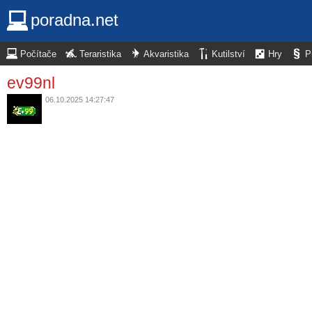
poradna.net
Počítače
Teraristika
Akvaristika
Kutilství
Hry
P
ev99nl
06.10.2025 14:27:47