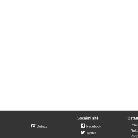
Sociální sítě
Ostat
Prav
Debaty
Facebook
Rek
Twitter
Podp