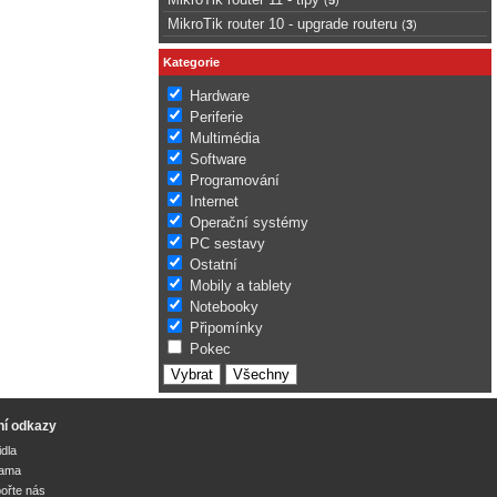
MikroTik router 10 - upgrade routeru
(
3
)
Kategorie
Hardware
Periferie
Multimédia
Software
Programování
Internet
Operační systémy
PC sestavy
Ostatní
Mobily a tablety
Notebooky
Připomínky
Pokec
ní odkazy
idla
lama
ořte nás