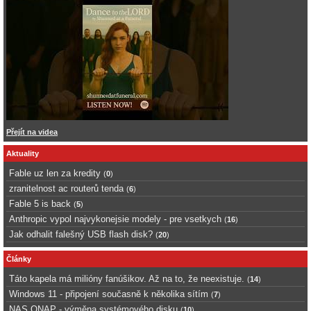
Přejít na videa
Aktuality
Fable uz len za kredity
(
0
)
zranitelnost ac routerů tenda
(
6
)
Fable 5 is back
(
5
)
Anthropic vypol najvykonejsie modely - pre vsetkych
(
16
)
Jak odhalit falešný USB flash disk?
(
20
)
Články
Táto kapela má milióny fanúšikov. Až na to, že neexistuje.
(
14
)
Windows 11 - připojení současně k několika sítím
(
7
)
NAS QNAP - výměna systémového disku
(
10
)