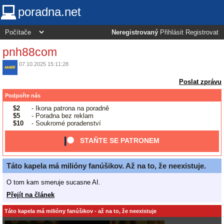
poradna.net
Neregistrovaný
Přihlásit
Registrovat
pnh88com
07.10.2025 15:11:28
Poslat zprávu
Podpořte nás
$2
- Ikona patrona na poradně
$5
- Poradna bez reklam
$10
- Soukromé poradenství
STAŇTE SE PATRONEM
Táto kapela má milióny fanúšikov. Až na to, že neexistuje.
O tom kam smeruje sucasne AI.
Přejít na článek
Táto kapela má milióny fanúšikov - až na to, že neexistuje