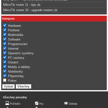
MikroTik router 11 - tipy
(
5
)
MikroTik router 10 - upgrade routeru
(
3
)
Kategorie
Hardware
Periferie
Multimédia
Software
Programování
Internet
Operační systémy
PC sestavy
Ostatní
Mobily a tablety
Notebooky
Připomínky
Pokec
Všechny poradny
Počítače
Hry
Debaty