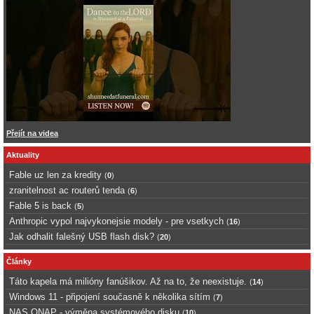
Přejít na videa
Aktuality
Fable uz len za kredity
(
0
)
zranitelnost ac routerů tenda
(
6
)
Fable 5 is back
(
5
)
Anthropic vypol najvykonejsie modely - pre vsetkych
(
16
)
Jak odhalit falešný USB flash disk?
(
20
)
Články
Táto kapela má milióny fanúšikov. Až na to, že neexistuje.
(
14
)
Windows 11 - připojení současně k několika sítím
(
7
)
NAS QNAP - výměna systémového disku
(
10
)