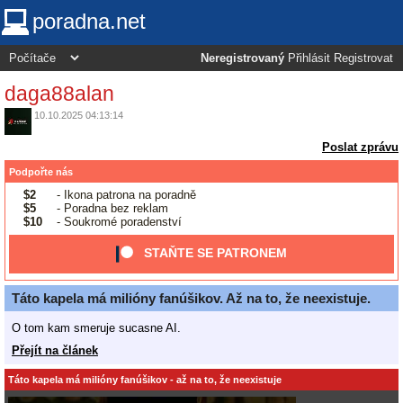
poradna.net
Neregistrovaný
Přihlásit
Registrovat
daga88alan
10.10.2025 04:13:14
Poslat zprávu
Podpořte nás
$2
- Ikona patrona na poradně
$5
- Poradna bez reklam
$10
- Soukromé poradenství
STAŇTE SE PATRONEM
Táto kapela má milióny fanúšikov. Až na to, že neexistuje.
O tom kam smeruje sucasne AI.
Přejít na článek
Táto kapela má milióny fanúšikov - až na to, že neexistuje