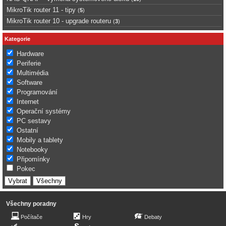
MikroTik router 11 - tipy
(
5
)
MikroTik router 10 - upgrade routeru
(
3
)
Kategorie
Hardware
Periferie
Multimédia
Software
Programování
Internet
Operační systémy
PC sestavy
Ostatní
Mobily a tablety
Notebooky
Připomínky
Pokec
Všechny poradny
Počítače
Hry
Debaty