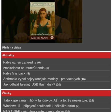
Přejít na videa
Aktuality
Fable uz len za kredity
(
0
)
zranitelnost ac routerů tenda
(
6
)
Fable 5 is back
(
5
)
Anthropic vypol najvykonejsie modely - pre vsetkych
(
16
)
Jak odhalit falešný USB flash disk?
(
20
)
Články
Táto kapela má milióny fanúšikov. Až na to, že neexistuje.
(
14
)
Windows 11 - připojení současně k několika sítím
(
7
)
NAS QNAP - výměna systémového disku
(
10
)