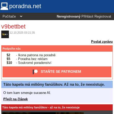
poradna.net
Neregistrovaný
Přihlásit
Registrovat
v9bettbet
12.10.2025 03:21:35
Poslat zprávu
Podpořte nás
$2
- Ikona patrona na poradně
$5
- Poradna bez reklam
$10
- Soukromé poradenství
STAŇTE SE PATRONEM
Táto kapela má milióny fanúšikov. Až na to, že neexistuje.
O tom kam smeruje sucasne AI.
Přejít na článek
Táto kapela má milióny fanúšikov - až na to, že neexistuje