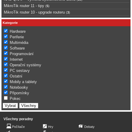
MikroTik router 11 - tipy
(
5
)
MikroTik router 10 - upgrade routeru
(
3
)
Kategorie
Hardware
Periferie
Multimédia
Software
Programování
Internet
Operační systémy
PC sestavy
Ostatní
Mobily a tablety
Notebooky
Připomínky
Pokec
Všechny poradny
Počítače
Hry
Debaty