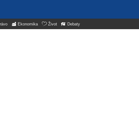
rávo
Ekonomika
Život
Debaty