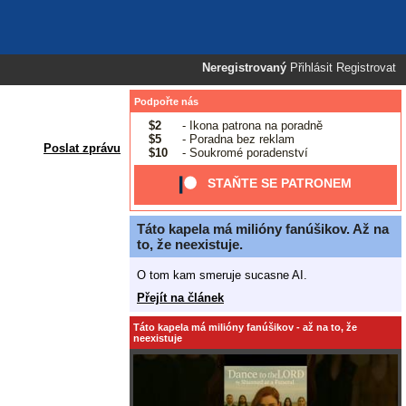
Neregistrovaný
Přihlásit
Registrovat
Podpořte nás
$2
- Ikona patrona na poradně
$5
- Poradna bez reklam
Poslat zprávu
$10
- Soukromé poradenství
STAŇTE SE PATRONEM
Táto kapela má milióny fanúšikov. Až na
to, že neexistuje.
O tom kam smeruje sucasne AI.
Přejít na článek
Táto kapela má milióny fanúšikov - až na to, že
neexistuje