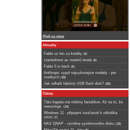
Přejít na videa
Aktuality
Fable uz len za kredity
(
0
)
zranitelnost ac routerů tenda
(
6
)
Fable 5 is back
(
5
)
Anthropic vypol najvykonejsie modely - pre
vsetkych
(
16
)
Jak odhalit falešný USB flash disk?
(
20
)
Články
Táto kapela má milióny fanúšikov. Až na to, že
neexistuje.
(
14
)
Windows 11 - připojení současně k několika
sítím
(
7
)
NAS QNAP - výměna systémového disku
(
10
)
MikroTik router 11 - tipy
(
5
)