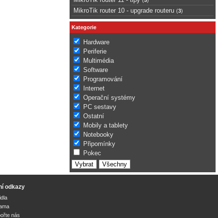
MikroTik router 10 - upgrade routeru
(
3
)
Kategorie
Hardware
Periferie
Multimédia
Software
Programování
Internet
Operační systémy
PC sestavy
Ostatní
Mobily a tablety
Notebooky
Připomínky
Pokec
ní odkazy
idla
lama
ořte nás