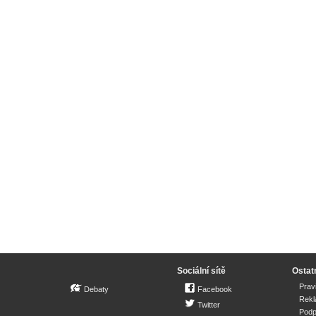
Sociální sítě
Ostat
Prav
Debaty
Facebook
Rek
Twitter
Podp