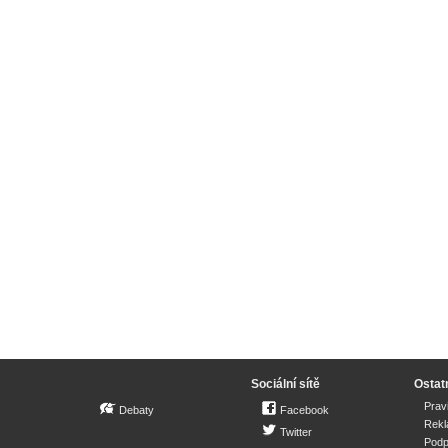
Sociální sítě
Ostat
Prav
Debaty
Facebook
Rek
Twitter
Podp