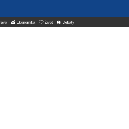
rávo
Ekonomika
Život
Debaty