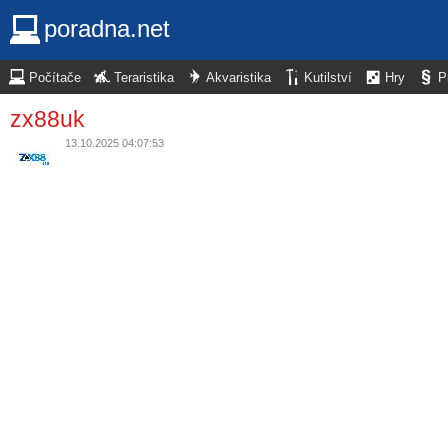
poradna.net
Počítače
Teraristika
Akvaristika
Kutilství
Hry
P
zx88uk
13.10.2025 04:07:53