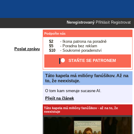
Neregistrovaný
Přihlásit
Registrovat
Podpořte nás
$2
- Ikona patrona na poradně
$5
- Poradna bez reklam
Poslat zprávu
$10
- Soukromé poradenství
STAŇTE SE PATRONEM
Táto kapela má milióny fanúšikov. Až na
to, že neexistuje.
O tom kam smeruje sucasne AI.
Přejít na článek
Táto kapela má milióny fanúšikov - až na to, že
neexistuje