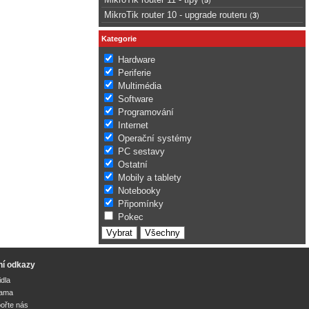
MikroTik router 10 - upgrade routeru
(
3
)
Kategorie
Hardware
Periferie
Multimédia
Software
Programování
Internet
Operační systémy
PC sestavy
Ostatní
Mobily a tablety
Notebooky
Připomínky
Pokec
ní odkazy
idla
lama
ořte nás