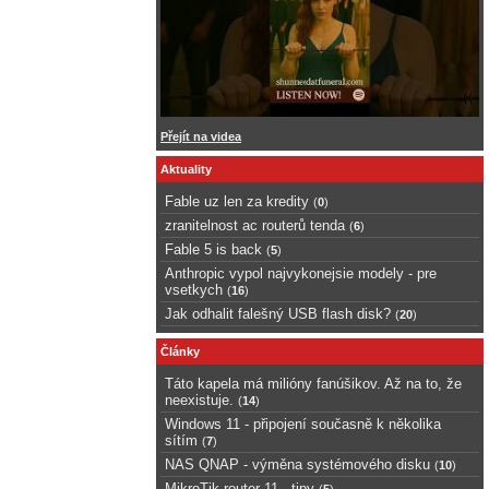
Přejít na videa
Aktuality
Fable uz len za kredity
(
0
)
zranitelnost ac routerů tenda
(
6
)
Fable 5 is back
(
5
)
Anthropic vypol najvykonejsie modely - pre
vsetkych
(
16
)
Jak odhalit falešný USB flash disk?
(
20
)
Články
Táto kapela má milióny fanúšikov. Až na to, že
neexistuje.
(
14
)
Windows 11 - připojení současně k několika
sítím
(
7
)
NAS QNAP - výměna systémového disku
(
10
)
MikroTik router 11 - tipy
(
5
)