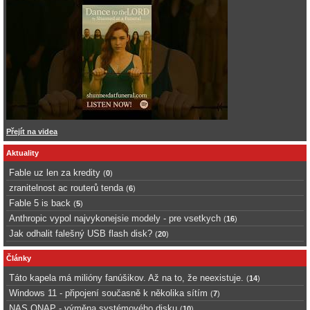
Přejít na videa
Aktuality
Fable uz len za kredity
(
0
)
zranitelnost ac routerů tenda
(
6
)
Fable 5 is back
(
5
)
Anthropic vypol najvykonejsie modely - pre vsetkych
(
16
)
Jak odhalit falešný USB flash disk?
(
20
)
Články
Táto kapela má milióny fanúšikov. Až na to, že neexistuje.
(
14
)
Windows 11 - připojení současně k několika sítím
(
7
)
NAS QNAP - výměna systémového disku
(
10
)