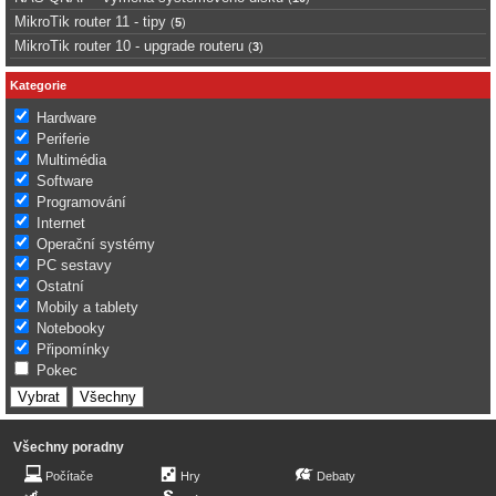
MikroTik router 11 - tipy
(
5
)
MikroTik router 10 - upgrade routeru
(
3
)
Kategorie
Hardware
Periferie
Multimédia
Software
Programování
Internet
Operační systémy
PC sestavy
Ostatní
Mobily a tablety
Notebooky
Připomínky
Pokec
Všechny poradny
Počítače
Hry
Debaty