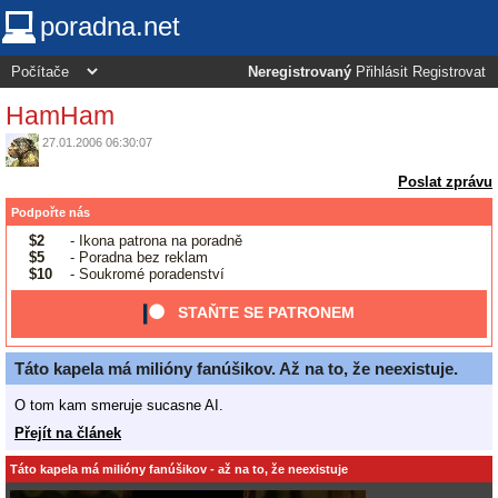
poradna.net
Neregistrovaný
Přihlásit
Registrovat
HamHam
27.01.2006 06:30:07
Poslat zprávu
Podpořte nás
$2
- Ikona patrona na poradně
$5
- Poradna bez reklam
$10
- Soukromé poradenství
STAŇTE SE PATRONEM
Táto kapela má milióny fanúšikov. Až na to, že neexistuje.
O tom kam smeruje sucasne AI.
Přejít na článek
Táto kapela má milióny fanúšikov - až na to, že neexistuje