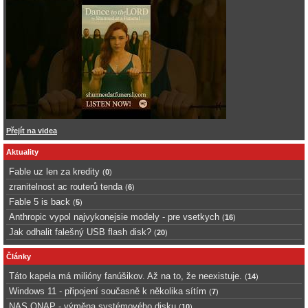
Přejít na videa
Aktuality
Fable uz len za kredity
(
0
)
zranitelnost ac routerů tenda
(
6
)
Fable 5 is back
(
5
)
Anthropic vypol najvykonejsie modely - pre vsetkych
(
16
)
Jak odhalit falešný USB flash disk?
(
20
)
Články
Táto kapela má milióny fanúšikov. Až na to, že neexistuje.
(
14
)
Windows 11 - připojení současně k několika sítím
(
7
)
NAS QNAP - výměna systémového disku
(
10
)