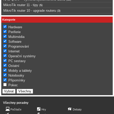
MikroTik router 11 - tipy
(
5
)
MikroTik router 10 - upgrade routeru
(
3
)
Kategorie
Hardware
Periferie
Multimédia
Software
Programování
Internet
Operační systémy
PC sestavy
Ostatní
Mobily a tablety
Notebooky
Připomínky
Pokec
Všechny poradny
Počítače
Hry
Debaty