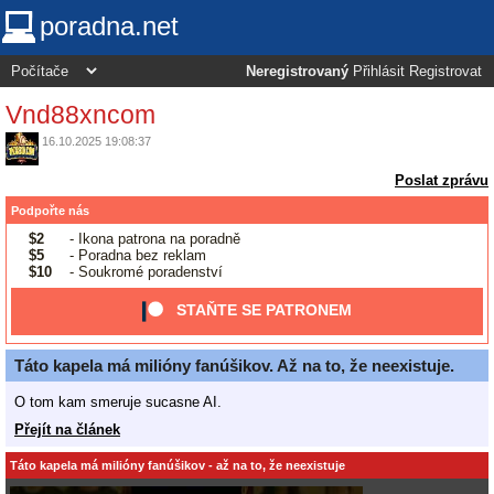
poradna.net
Neregistrovaný
Přihlásit
Registrovat
Vnd88xncom
16.10.2025 19:08:37
Poslat zprávu
Podpořte nás
$2
- Ikona patrona na poradně
$5
- Poradna bez reklam
$10
- Soukromé poradenství
STAŇTE SE PATRONEM
Táto kapela má milióny fanúšikov. Až na to, že neexistuje.
O tom kam smeruje sucasne AI.
Přejít na článek
Táto kapela má milióny fanúšikov - až na to, že neexistuje