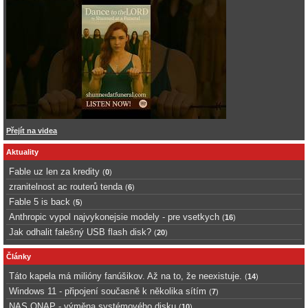
Přejít na videa
Aktuality
Fable uz len za kredity
(
0
)
zranitelnost ac routerů tenda
(
6
)
Fable 5 is back
(
5
)
Anthropic vypol najvykonejsie modely - pre vsetkych
(
16
)
Jak odhalit falešný USB flash disk?
(
20
)
Články
Táto kapela má milióny fanúšikov. Až na to, že neexistuje.
(
14
)
Windows 11 - připojení současně k několika sítím
(
7
)
NAS QNAP - výměna systémového disku
(
10
)