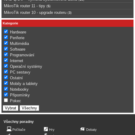
MikroTik router 11 - tipy
(
5
)
MikroTik router 10 - upgrade routeru
(
3
)
Kategorie
Hardware
Periferie
Multimédia
Software
Programování
Internet
Operační systémy
PC sestavy
Ostatní
Mobily a tablety
Notebooky
Připomínky
Pokec
Všechny poradny
Počítače
Hry
Debaty