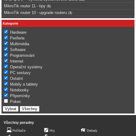
MikroTik router 11 - tipy
(
5
)
MikroTik router 10 - upgrade routeru
(
3
)
Kategorie
Hardware
Periferie
Multimédia
Software
Programování
Internet
Operační systémy
PC sestavy
Ostatní
Mobily a tablety
Notebooky
Připomínky
Pokec
Všechny poradny
Počítače
Hry
Debaty