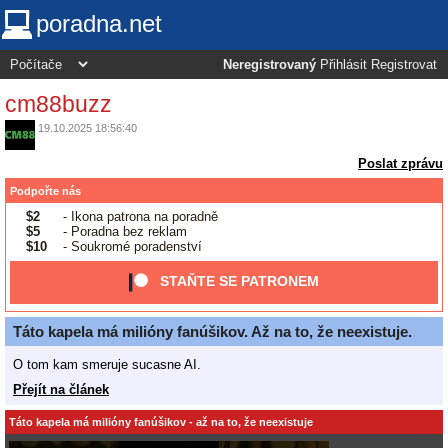
poradna.net
Neregistrovaný
Přihlásit
Registrovat
cm88buzz
19.10.2025 18:56:40
Poslat zprávu
Podpořte nás
$2
- Ikona patrona na poradně
$5
- Poradna bez reklam
$10
- Soukromé poradenství
STAŇTE SE PATRONEM
Táto kapela má milióny fanúšikov. Až na to, že neexistuje.
O tom kam smeruje sucasne AI.
Přejít na článek
Táto kapela má milióny fanúšikov - až na to, že neexistuje