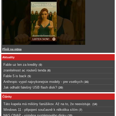
Přejít na videa
Aktuality
Fable uz len za kredity
(
0
)
zranitelnost ac routerů tenda
(
6
)
Fable 5 is back
(
5
)
Anthropic vypol najvykonejsie modely - pre vsetkych
(
16
)
Jak odhalit falešný USB flash disk?
(
20
)
Články
Táto kapela má milióny fanúšikov. Až na to, že neexistuje.
(
14
)
Windows 11 - připojení současně k několika sítím
(
7
)
NAS QNAP - výměna systémového disku
(
10
)