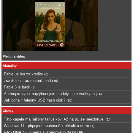
Přejít na videa
Aktuality
Fable uz len za kredity
(
0
)
zranitelnost ac routerů tenda
(
6
)
Fable 5 is back
(
5
)
Anthropic vypol najvykonejsie modely - pre vsetkych
(
16
)
Jak odhalit falešný USB flash disk?
(
20
)
Články
Táto kapela má milióny fanúšikov. Až na to, že neexistuje.
(
14
)
Windows 11 - připojení současně k několika sítím
(
7
)
NAS QNAP - výměna systémového disku
(
10
)