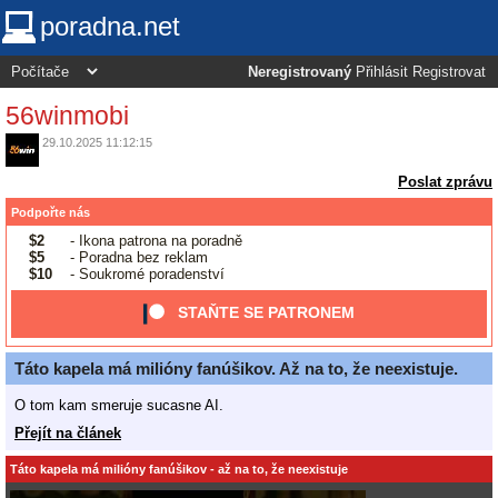
poradna.net
Neregistrovaný
Přihlásit
Registrovat
56winmobi
29.10.2025 11:12:15
Poslat zprávu
Podpořte nás
$2
- Ikona patrona na poradně
$5
- Poradna bez reklam
$10
- Soukromé poradenství
STAŇTE SE PATRONEM
Táto kapela má milióny fanúšikov. Až na to, že neexistuje.
O tom kam smeruje sucasne AI.
Přejít na článek
Táto kapela má milióny fanúšikov - až na to, že neexistuje