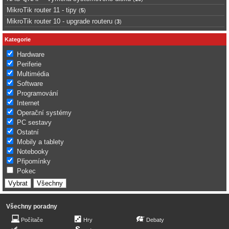
MikroTik router 11 - tipy
(
5
)
MikroTik router 10 - upgrade routeru
(
3
)
Kategorie
Hardware
Periferie
Multimédia
Software
Programování
Internet
Operační systémy
PC sestavy
Ostatní
Mobily a tablety
Notebooky
Připomínky
Pokec
Všechny poradny
Počítače
Hry
Debaty