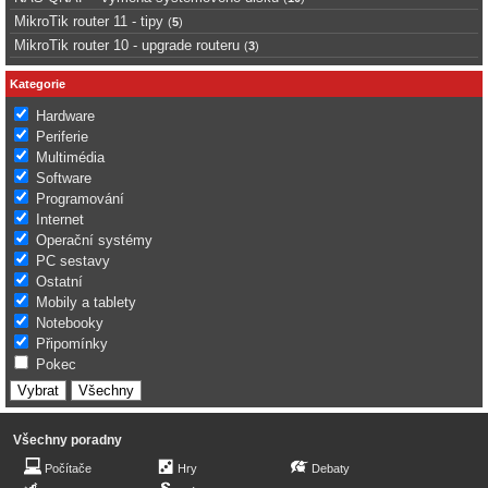
MikroTik router 11 - tipy
(
5
)
MikroTik router 10 - upgrade routeru
(
3
)
Kategorie
Hardware
Periferie
Multimédia
Software
Programování
Internet
Operační systémy
PC sestavy
Ostatní
Mobily a tablety
Notebooky
Připomínky
Pokec
Všechny poradny
Počítače
Hry
Debaty