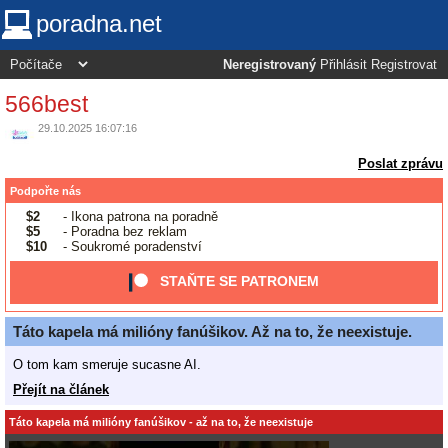
poradna.net
Neregistrovaný
Přihlásit
Registrovat
566best
29.10.2025 16:07:16
Poslat zprávu
Podpořte nás
$2
- Ikona patrona na poradně
$5
- Poradna bez reklam
$10
- Soukromé poradenství
STAŇTE SE PATRONEM
Táto kapela má milióny fanúšikov. Až na to, že neexistuje.
O tom kam smeruje sucasne AI.
Přejít na článek
Táto kapela má milióny fanúšikov - až na to, že neexistuje