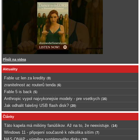
Přejít na videa
Aktuality
Fable uz len za kredity
(
0
)
zranitelnost ac routerů tenda
(
6
)
Fable 5 is back
(
5
)
Anthropic vypol najvykonejsie modely - pre vsetkych
(
16
)
Jak odhalit falešný USB flash disk?
(
20
)
Články
Táto kapela má milióny fanúšikov. Až na to, že neexistuje.
(
14
)
Windows 11 - připojení současně k několika sítím
(
7
)
NAS QNAP - výměna systémového disku
(
10
)