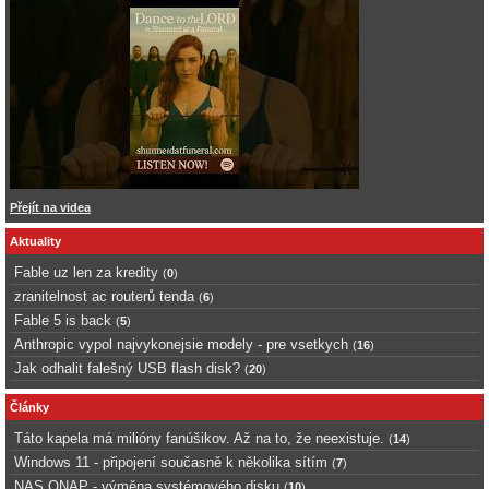
Přejít na videa
Aktuality
Fable uz len za kredity
(
0
)
zranitelnost ac routerů tenda
(
6
)
Fable 5 is back
(
5
)
Anthropic vypol najvykonejsie modely - pre vsetkych
(
16
)
Jak odhalit falešný USB flash disk?
(
20
)
Články
Táto kapela má milióny fanúšikov. Až na to, že neexistuje.
(
14
)
Windows 11 - připojení současně k několika sítím
(
7
)
NAS QNAP - výměna systémového disku
(
10
)