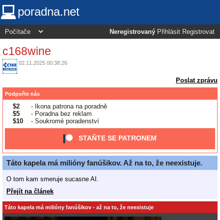
poradna.net
Neregistrovaný
Přihlásit
Registrovat
c168wine
02.11.2025 00:38:26
Poslat zprávu
Podpořte nás
$2
- Ikona patrona na poradně
$5
- Poradna bez reklam
$10
- Soukromé poradenství
STAŇTE SE PATRONEM
Táto kapela má milióny fanúšikov. Až na to, že neexistuje.
O tom kam smeruje sucasne AI.
Přejít na článek
Táto kapela má milióny fanúšikov - až na to, že neexistuje