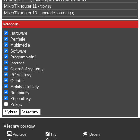
MikroTik router 11 - tipy
(
5
)
MikroTik router 10 - upgrade routeru
(
3
)
Kategorie
Hardware
Periferie
Multimédia
Software
Programování
Internet
Operační systémy
PC sestavy
Ostatní
Mobily a tablety
Notebooky
Připomínky
Pokec
Všechny poradny
Počítače
Hry
Debaty