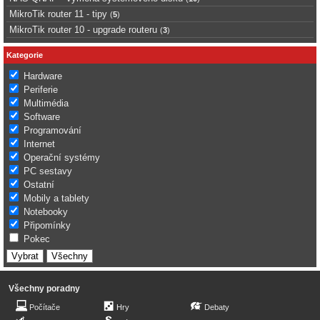
MikroTik router 11 - tipy
(
5
)
MikroTik router 10 - upgrade routeru
(
3
)
Kategorie
Hardware
Periferie
Multimédia
Software
Programování
Internet
Operační systémy
PC sestavy
Ostatní
Mobily a tablety
Notebooky
Připomínky
Pokec
Všechny poradny
Počítače
Hry
Debaty