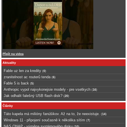
Přejít na videa
Aktuality
Fable uz len za kredity
(
0
)
zranitelnost ac routerů tenda
(
6
)
Fable 5 is back
(
5
)
Anthropic vypol najvykonejsie modely - pre vsetkych
(
16
)
Jak odhalit falešný USB flash disk?
(
20
)
Články
Táto kapela má milióny fanúšikov. Až na to, že neexistuje.
(
14
)
Windows 11 - připojení současně k několika sítím
(
7
)
NAS QNAP - výměna systémového disku
(
10
)