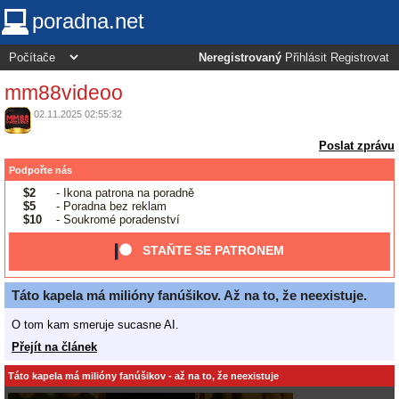
poradna.net
Neregistrovaný
Přihlásit
Registrovat
mm88videoo
02.11.2025 02:55:32
Poslat zprávu
Podpořte nás
$2
- Ikona patrona na poradně
$5
- Poradna bez reklam
$10
- Soukromé poradenství
STAŇTE SE PATRONEM
Táto kapela má milióny fanúšikov. Až na to, že neexistuje.
O tom kam smeruje sucasne AI.
Přejít na článek
Táto kapela má milióny fanúšikov - až na to, že neexistuje