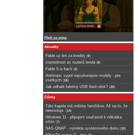
Přejít na videa
Aktuality
Fable uz len za kredity
(
0
)
zranitelnost ac routerů tenda
(
6
)
Fable 5 is back
(
5
)
Anthropic vypol najvykonejsie modely - pre
vsetkych
(
16
)
Jak odhalit falešný USB flash disk?
(
20
)
Články
Táto kapela má milióny fanúšikov. Až na to, že
neexistuje.
(
14
)
Windows 11 - připojení současně k několika
sítím
(
7
)
NAS QNAP - výměna systémového disku
(
10
)
MikroTik router 11 - tipy
(
5
)