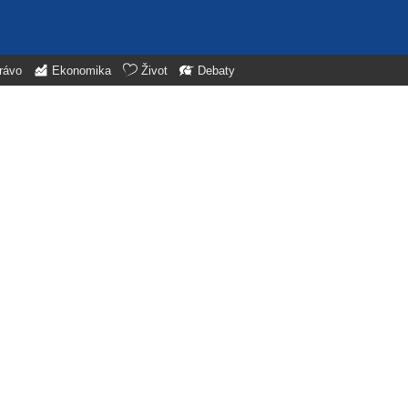
rávo
Ekonomika
Život
Debaty