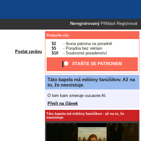
Neregistrovaný
Přihlásit
Registrovat
Podpořte nás
$2
- Ikona patrona na poradně
$5
- Poradna bez reklam
Poslat zprávu
$10
- Soukromé poradenství
STAŇTE SE PATRONEM
Táto kapela má milióny fanúšikov. Až na
to, že neexistuje.
O tom kam smeruje sucasne AI.
Přejít na článek
Táto kapela má milióny fanúšikov - až na to, že
neexistuje