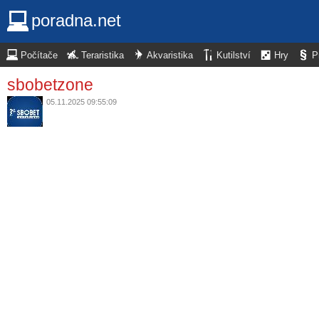
poradna.net
Počítače
Teraristika
Akvaristika
Kutilství
Hry
P
sbobetzone
05.11.2025 09:55:09