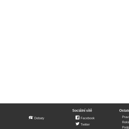
Sociální sítě
Ostat
Prav
Debaty
Facebook
Rek
Twitter
Podp