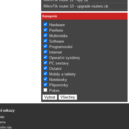
MikroTik router 10 - upgrade routeru
(
3
)
Kategorie
Hardware
Periferie
Multimédia
Software
Programování
Internet
Operační systémy
PC sestavy
Ostatní
Mobily a tablety
Notebooky
Připomínky
Pokec
ní odkazy
idla
lama
ořte nás