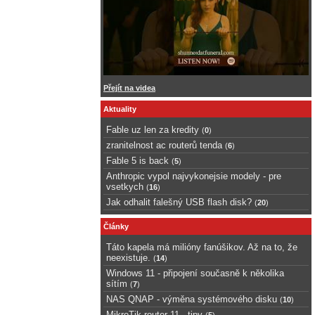
Přejít na videa
Aktuality
Fable uz len za kredity
(
0
)
zranitelnost ac routerů tenda
(
6
)
Fable 5 is back
(
5
)
Anthropic vypol najvykonejsie modely - pre
vsetkych
(
16
)
Jak odhalit falešný USB flash disk?
(
20
)
Články
Táto kapela má milióny fanúšikov. Až na to, že
neexistuje.
(
14
)
Windows 11 - připojení současně k několika
sítím
(
7
)
NAS QNAP - výměna systémového disku
(
10
)
MikroTik router 11 - tipy
(
5
)