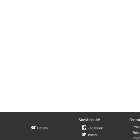
Sociální sítě
Ostat
Prav
Debaty
Facebook
Rek
Twitter
Podp