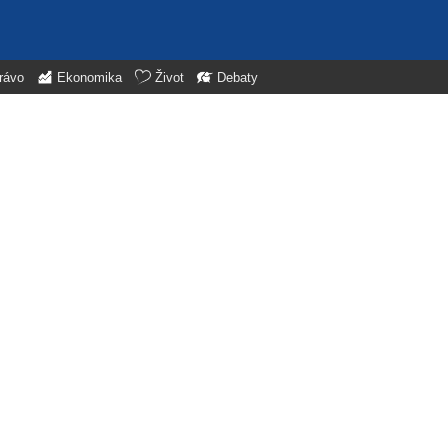
rávo
Ekonomika
Život
Debaty