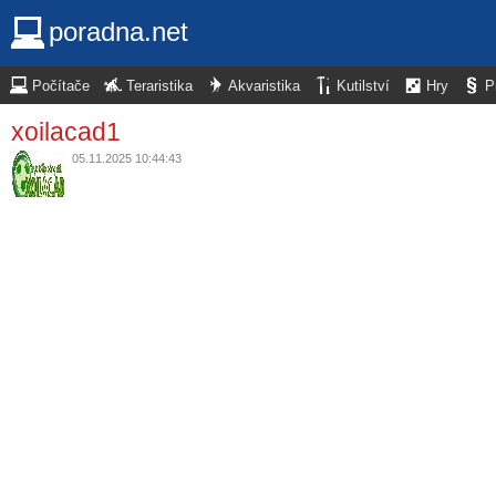
poradna.net
Počítače
Teraristika
Akvaristika
Kutilství
Hry
P
xoilacad1
05.11.2025 10:44:43