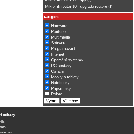
MikroTik router 10 - upgrade routeru
(
3
)
Kategorie
Hardware
Periferie
Multimédia
Software
Programování
Internet
Operační systémy
PC sestavy
Ostatní
Mobily a tablety
Notebooky
Připomínky
Pokec
ní odkazy
idla
lama
ořte nás