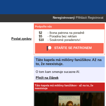
Neregistrovaný
Přihlásit
Registrovat
Podpořte nás
$2
- Ikona patrona na poradně
$5
- Poradna bez reklam
Poslat zprávu
$10
- Soukromé poradenství
STAŇTE SE PATRONEM
Táto kapela má milióny fanúšikov. Až na
to, že neexistuje.
O tom kam smeruje sucasne AI.
Přejít na článek
Táto kapela má milióny fanúšikov - až na to, že
neexistuje