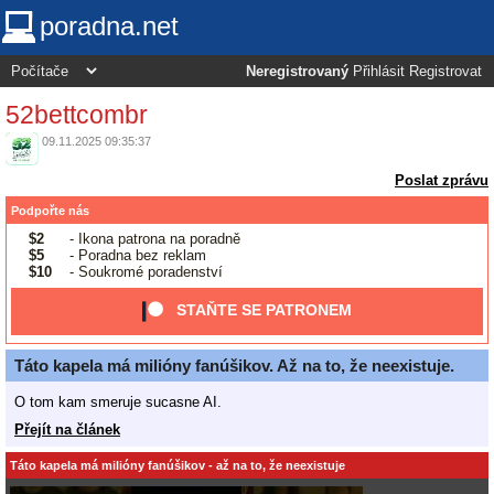
poradna.net
Neregistrovaný
Přihlásit
Registrovat
52bettcombr
09.11.2025 09:35:37
Poslat zprávu
Podpořte nás
$2
- Ikona patrona na poradně
$5
- Poradna bez reklam
$10
- Soukromé poradenství
STAŇTE SE PATRONEM
Táto kapela má milióny fanúšikov. Až na to, že neexistuje.
O tom kam smeruje sucasne AI.
Přejít na článek
Táto kapela má milióny fanúšikov - až na to, že neexistuje