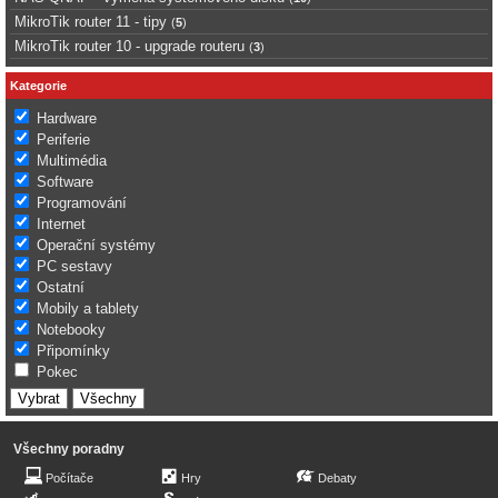
MikroTik router 11 - tipy
(
5
)
MikroTik router 10 - upgrade routeru
(
3
)
Kategorie
Hardware
Periferie
Multimédia
Software
Programování
Internet
Operační systémy
PC sestavy
Ostatní
Mobily a tablety
Notebooky
Připomínky
Pokec
Všechny poradny
Počítače
Hry
Debaty