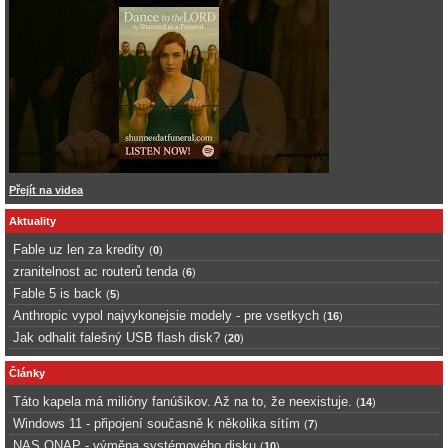
Přejít na videa
Aktuality
Fable uz len za kredity
(
0
)
zranitelnost ac routerů tenda
(
6
)
Fable 5 is back
(
5
)
Anthropic vypol najvykonejsie modely - pre vsetkych
(
16
)
Jak odhalit falešný USB flash disk?
(
20
)
Články
Táto kapela má milióny fanúšikov. Až na to, že neexistuje.
(
14
)
Windows 11 - připojení současně k několika sítím
(
7
)
NAS QNAP - výměna systémového disku
(
10
)