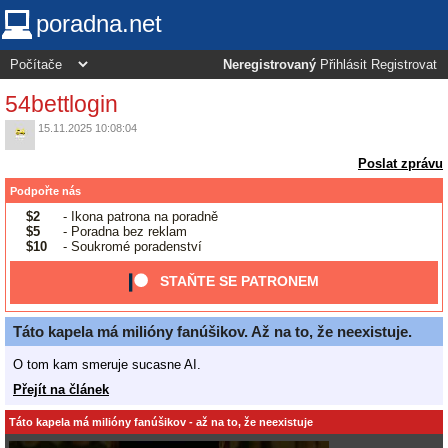
poradna.net
Neregistrovaný
Přihlásit
Registrovat
54bettlogin
15.11.2025 10:08:04
Poslat zprávu
Podpořte nás
$2
- Ikona patrona na poradně
$5
- Poradna bez reklam
$10
- Soukromé poradenství
STAŇTE SE PATRONEM
Táto kapela má milióny fanúšikov. Až na to, že neexistuje.
O tom kam smeruje sucasne AI.
Přejít na článek
Táto kapela má milióny fanúšikov - až na to, že neexistuje