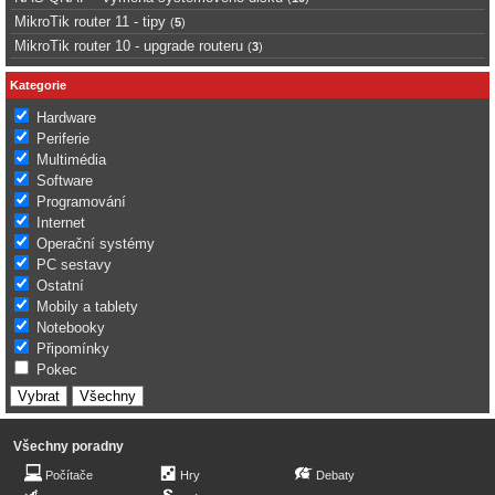
MikroTik router 11 - tipy
(
5
)
MikroTik router 10 - upgrade routeru
(
3
)
Kategorie
Hardware
Periferie
Multimédia
Software
Programování
Internet
Operační systémy
PC sestavy
Ostatní
Mobily a tablety
Notebooky
Připomínky
Pokec
Všechny poradny
Počítače
Hry
Debaty