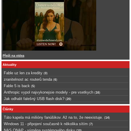
Přejít na videa
Aktuality
Fable uz len za kredity
(
0
)
zranitelnost ac routerů tenda
(
6
)
Fable 5 is back
(
5
)
Anthropic vypol najvykonejsie modely - pre vsetkych
(
16
)
Jak odhalit falešný USB flash disk?
(
20
)
Články
Táto kapela má milióny fanúšikov. Až na to, že neexistuje.
(
14
)
Windows 11 - připojení současně k několika sítím
(
7
)
NAS QNAP - výměna systémového disku
(
10
)