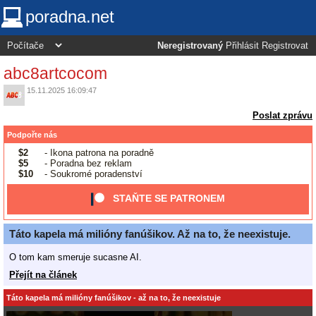
poradna.net
Neregistrovaný
Přihlásit
Registrovat
abc8artcocom
15.11.2025 16:09:47
Poslat zprávu
Podpořte nás
$2
- Ikona patrona na poradně
$5
- Poradna bez reklam
$10
- Soukromé poradenství
STAŇTE SE PATRONEM
Táto kapela má milióny fanúšikov. Až na to, že neexistuje.
O tom kam smeruje sucasne AI.
Přejít na článek
Táto kapela má milióny fanúšikov - až na to, že neexistuje