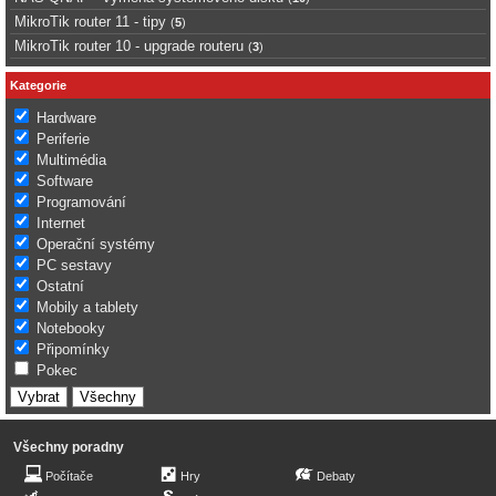
MikroTik router 11 - tipy
(
5
)
MikroTik router 10 - upgrade routeru
(
3
)
Kategorie
Hardware
Periferie
Multimédia
Software
Programování
Internet
Operační systémy
PC sestavy
Ostatní
Mobily a tablety
Notebooky
Připomínky
Pokec
Všechny poradny
Počítače
Hry
Debaty