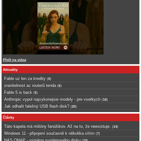
Přejít na videa
Aktuality
Fable uz len za kredity
(
0
)
zranitelnost ac routerů tenda
(
6
)
Fable 5 is back
(
5
)
Anthropic vypol najvykonejsie modely - pre vsetkych
(
16
)
Jak odhalit falešný USB flash disk?
(
20
)
Články
Táto kapela má milióny fanúšikov. Až na to, že neexistuje.
(
14
)
Windows 11 - připojení současně k několika sítím
(
7
)
NAS QNAP - výměna systémového disku
(
10
)