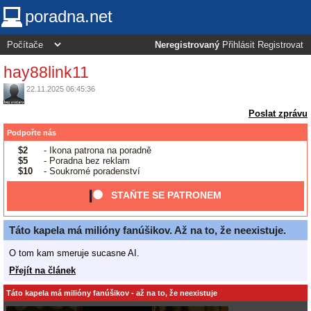
poradna.net
Neregistrovaný
Přihlásit
Registrovat
hay88link11
22.11.2025 06:45:36
Poslat zprávu
Podpořte nás
$2
- Ikona patrona na poradně
$5
- Poradna bez reklam
$10
- Soukromé poradenství
STAŇTE SE PATRONEM
Táto kapela má milióny fanúšikov. Až na to, že neexistuje.
O tom kam smeruje sucasne AI.
Přejít na článek
Táto kapela má milióny fanúšikov - až na to, že neexistuje