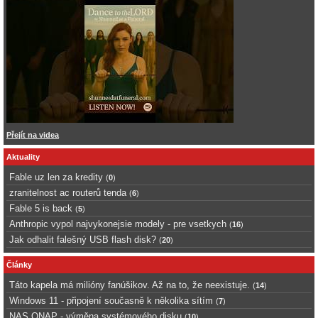
Přejít na videa
Aktuality
Fable uz len za kredity
(
0
)
zranitelnost ac routerů tenda
(
6
)
Fable 5 is back
(
5
)
Anthropic vypol najvykonejsie modely - pre vsetkych
(
16
)
Jak odhalit falešný USB flash disk?
(
20
)
Články
Táto kapela má milióny fanúšikov. Až na to, že neexistuje.
(
14
)
Windows 11 - připojení současně k několika sítím
(
7
)
NAS QNAP - výměna systémového disku
(
10
)