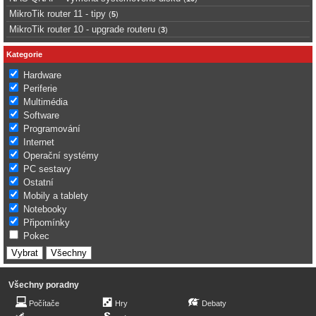
MikroTik router 11 - tipy
(
5
)
MikroTik router 10 - upgrade routeru
(
3
)
Kategorie
Hardware
Periferie
Multimédia
Software
Programování
Internet
Operační systémy
PC sestavy
Ostatní
Mobily a tablety
Notebooky
Připomínky
Pokec
Všechny poradny
Počítače
Hry
Debaty